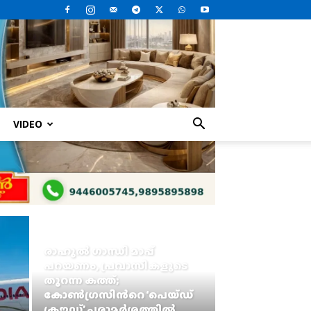
VIDEO
രാഹുൽ ഗാന്ധി മാപ്പ്
പറയണം, പ്രവാസികളുടെ
തുറന്ന കത്ത്;
കോൺഗ്രസിന്‍റെ ‘പെയ്ഡ്
ക്രൗഡ്’ പരാമർശത്തിൽ