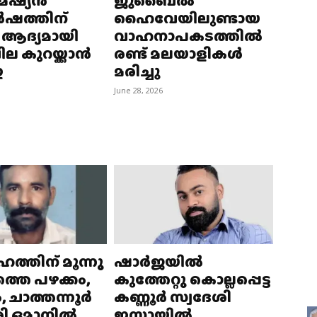
േഷ്യന്‍
ജുബൈൽ
‍ഷത്തിന്
ഹൈവേയിലുണ്ടായ
ആദ്യമായി
വാഹനാപകടത്തിൽ
 കുറയ്ക്കാന്‍
രണ്ട് മലയാളികൾ
ഇ
മരിച്ചു
June 28, 2026
ത്തിന് മൂന്നു
ഷാർജയില്‍
്തെ പഴക്കം,
കുത്തേറ്റു കൊല്ലപ്പെട്ട
, ചാത്തന്നൂർ
കണ്ണൂർ സ്വദേശി
ശി ഒമാനിൽ
ഇസ്മായിൽ