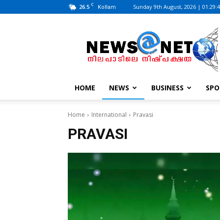
C
26.5
Sunday 9th August, 2026 | 01:29:
Kollam
News@Net
|
www.newsatnet.com
HOME
NEWS
BUSINESS
SPO
Home
International
Pravasi
PRAVASI