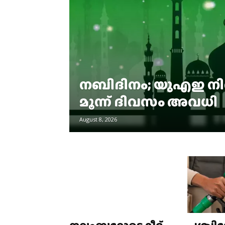
നബിദിനം; യുഎഇ നി
മൂന്ന് ദിവസം അവധി
August 8, 2026