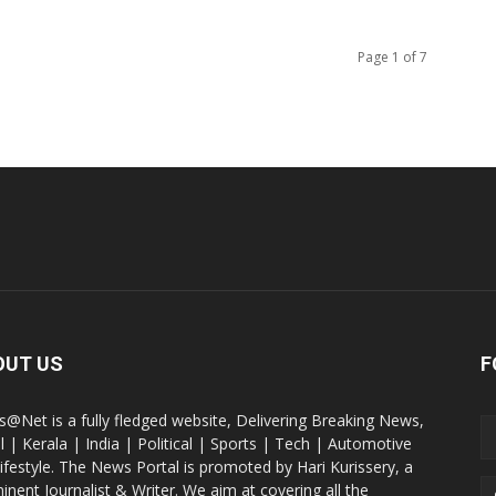
Page 1 of 7
OUT US
F
@Net is a fully fledged website, Delivering Breaking News,
l | Kerala | India | Political | Sports | Tech | Automotive
lifestyle. The News Portal is promoted by Hari Kurissery, a
inent Journalist & Writer. We aim at covering all the