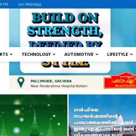
49 PM
Join WhatsApp
Advertisement
RTS
TECHNOLOGY
AUTOMOTIVE
LIFESTYLE
ഗൾഫിലെ
സംഘർഷത്തിന്റെ
പശ്ചാത്തലത്തിൽ എയർ
ഇന്ത്യ എക്സ്പ്രസിന്റെ രണ്ട്
വിമാനങ്ങളുടെ ഇന്ന്