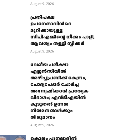
August 9, 2026
പ്രതിപക്ഷ
ഉപനേതാവിന്‍റെ
മുറിക്കായുള്ള
സിപിഎമ്മിന്റെ നീക്കം പാളി,
ആവശ്യം തള്ളി സ്പീക്കർ
August 9, 2026
ദേശീയ പരീക്ഷാ
ഏജൻസിയിൽ
അഴിച്ചുപണിക്ക് കേന്ദ്രം,
ചോദ്യപേപ്പർ ചോർച്ച
അന്വേഷിക്കാൻ പ്രത്യേക
വിഭാഗം; എൻടിഎയിൽ
കൂടുതൽ ഉന്നത
നിയമനങ്ങൾക്കും
തീരുമാനം
August 9, 2026
കൊല്ലം പുനലൂരില്‍