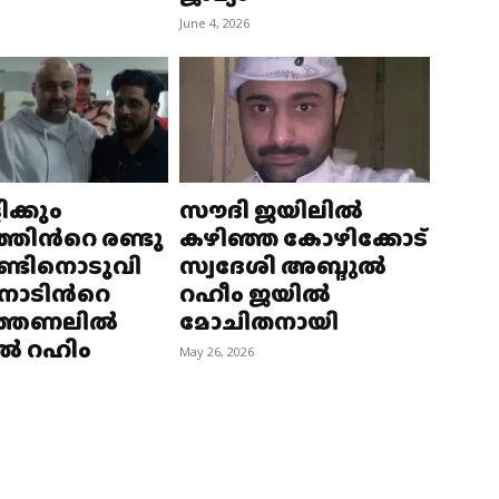
June 4, 2026
ക്കും
സൗദി ജയിലില്‍
്തിന്‍റെ രണ്ടു
കഴിഞ്ഞ കോഴിക്കോട്
ാണ്ടിനൊടുവി
സ്വദേശി അബ്ദുല്‍
മനാടിന്‍റെ
റഹീം ജയില്‍
ത്തണലില്‍
മോചിതനായി
്‍ റഹിം
May 26, 2026