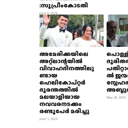
:സുപ്രീംകോടതി
June 9, 2026
അമേരിക്കയിലെ
പൊള്ളി
അറ്റ്‌ലാന്റയില്‍
ദുരിതത
വിവാഹദിനത്തിലു
പതിറ്റ
ണ്ടായ
ല്‍ ജന്
ഹെലികോപ്റ്റര്‍
സ്നേഹ
ദുരന്തത്തില്‍
അബ്ദുല
മലയാളിയായ
May 28, 2026
നവവരനടക്കം
രണ്ടുപേര്‍ മരിച്ചു
June 1, 2026