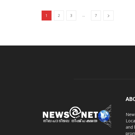
...
1
2
3
7
AB
News
Loca
and 
prom