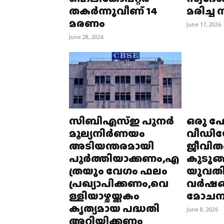
തകർന്നുവീണ് 14
മരിച്ച
മരണം
June 17, 2026
June 28, 2026
സിബിഎസ്ഇ പുനർ
ഒരു ഫേ
മൂല്യനിർണയം
വീഡിയോ
അടിയന്തരമായി
ജീവിത
പൂർത്തിയാക്കണം,എ
കുടുങ്
ത്രയും വേഗം ഫലം
യുവതിക
പ്രഖ്യാപിക്കണം,വെ
വർഷങ്
ള്ളിയാഴ്ചയ്ക്കകം
മോചന
കൃത്യമായ പദ്ധതി
June 8, 2026
അറിയിക്കണം