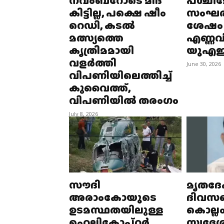
നവംബറോടെ മീദ്
പശ്ചിമ
കിട്ടില്ല, പക്ഷെ ഷീം
സംഘര്
റെഡി, കടൽ
ശേഷം 
മത്സ്യത്തെ
എണ്ണവില
കൃത്രിമമായി
യുഎ
വളര്‍ത്തി
June 30, 2026
വിപണിയിലെത്തിച്ച്
കുവൈത്ത്,
വിപണിയിൽ തരംഗം
July 8, 2026
സൗദി
മൃതദേഹ
അരാംകോയുടെ
ദിവസത
ഉടമസ്ഥതയിലുള്ള
കൊല്ലം
ഹെലികോപ്റ്റർ
സ്വദേ