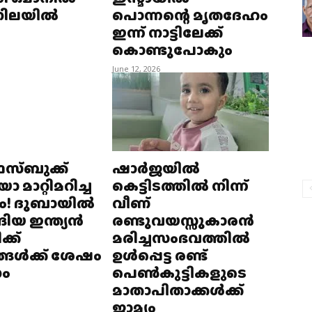
 നിലയിൽ
പൊന്നന്റെ മൃതദേഹം
ഇന്ന് നാട്ടിലേക്ക്
കൊണ്ടുപോകും
June 12, 2026
സ്ബുക്ക്
ഷാർജയിൽ
 മാറ്റിമറിച്ച
കെട്ടിടത്തിൽ നിന്ന്
ം! ദുബായിൽ
വീണ്
ങിയ ഇന്ത്യൻ
രണ്ടുവയസ്സുകാരൻ
്ക്
മരിച്ചസംഭവത്തിൽ
ങൾക്ക് ശേഷം
ഉൾപ്പെട്ട രണ്ട്
ം
പെൺകുട്ടികളുടെ
മാതാപിതാക്കൾക്ക്
ജാമ്യം