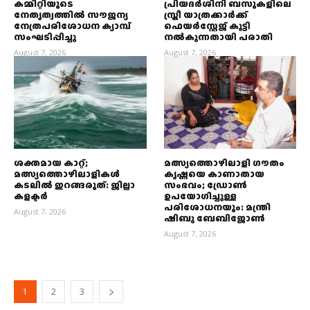
കമ്മിറ്റിയുടെ
പ്രിയദർശിനി ബസുകളിലെ
നേതൃത്വത്തിൽ സൗജന്യ
സ്ത്രീ യാത്രക്കാർക്ക്
നേത്രപരിശോധന ക്യാമ്പ്
ഫെയർസ്റ്റേജ് കൂട്ടി
സംഘടിപ്പിച്ചു
നൽകുന്നതായി പരാതി
August 7, 2026
August 7, 2026
ശക്തമായ കാറ്റ്;
മത്സ്യത്തൊഴിലാളി ഗൗതം
മത്സ്യത്തൊഴിലാളികള്‍
കൃഷ്ണയെ കാണാതായ
കടലില്‍ ഇറങ്ങരുത്: ജില്ലാ
സംഭവം; ഡ്രോണ്‍
കളക്ടര്‍
ഉപയോഗിച്ചുള്ള
പരിശോധനയും: മന്ത്രി
August 7, 2026
ഷിബു ബേബിജോണ്‍
August 7, 2026
1
2
3