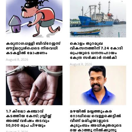
കരുനാഗപ്പള്ളി ബിവ്റേജസ്
കൊല്ലം തുറമുഖ
ഔട്ട്ലറ്റുൾപ്പെടെ നിരവധി
വികസനത്തിന് 7.24 കോടി
കടകളിൽ മോഷണം
രൂപയുടെ ധനസഹായം
കേന്ദ്ര സര്‍ക്കാര്‍ നൽകി
August 8, 2026
August 8, 2026
1.7 കിലോ കഞ്ചാവ്
മഴയില്‍ മയ്യത്തുംകര
കടത്തിയ കേസ്; സ്ത്രീയ്ക്ക്
റോഡിലെ വെള്ളക്കെട്ടില്‍
അഞ്ച് വര്‍ഷം തടവും
വീണ് മരിച്ചയാളുടെ
50,000 രൂപ പിഴയും
കുടുംബം അധികൃതരുടെ
ദയ കാത്തു നില്‍ക്കുന്നു
August 7, 2026