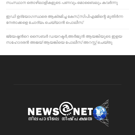
സംസ്ഥാന തൊഴിലാളികളുടെ പണവും മൊബൈലും കവർന്നു
ഇഡി ഉദ്യോഗസ്ഥരെ ആക്രമിച്ച കേസ്,സിപിഎമ്മിന്റെ മുതിർന്ന
നേതാക്കളെ ചോദ്യം ചെയ്യാൻ പൊലീസ്
ജ്യേഷ്ഠന്‍റെ സൈബര്‍ ഡയറക്ടര്‍,അർജുൻ ആയങ്കിയുടെ ഇളയ
സഹോദരൻ അജയ് ആയങ്കിയെ പോലീസ് അറസ്റ്റ് ചെയ്തു