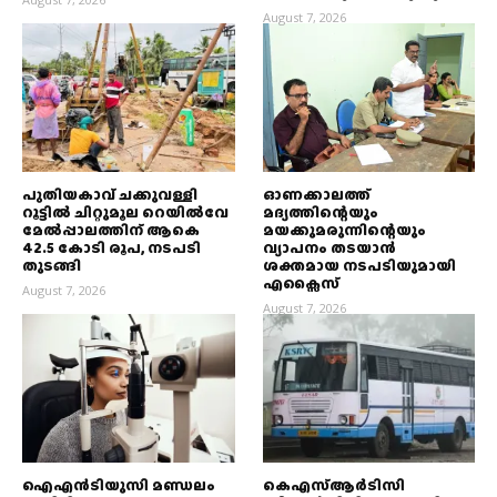
August 7, 2026
പുതിയകാവ് ചക്കുവള്ളി
ഓണക്കാലത്ത്
റൂട്ടിൽ ചിറ്റുമൂല റെയിൽവേ
മദ്യത്തിന്റെയും
മേൽപ്പാലത്തിന് ആകെ
മയക്കുമരുന്നിന്റെയും
42.5 കോടി രൂപ, നടപടി
വ്യാപനം തടയാൻ
തുടങ്ങി
ശക്തമായ നടപടിയുമായി
എക്സൈസ്
August 7, 2026
August 7, 2026
ഐഎൻടിയുസി മണ്ഡലം
കെഎസ്ആർടിസി