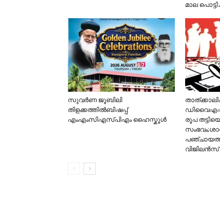
മാല പൊട്ടിച്
സുവർണ ജൂബിലി
താത്ക്കാല
തിളക്കത്തിൽബിഷപ്പ്
ഡിവൈഎഫ്ഐ
എംഎംസിഎസ്പിഎം ഹൈസ്കൂൾ
രൂപ തട്ടിയ
സംഭവം;ശാസ
പഞ്ചായത
വിജിലൻസ