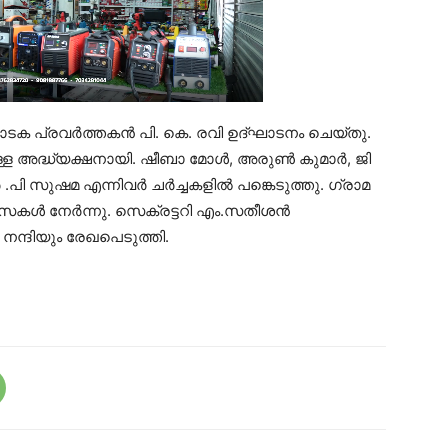
ടക പ്രവർത്തകൻ പി. കെ. രവി ഉദ്ഘാടനം ചെയ്തു.
പിള്ള അദ്ധ്യക്ഷനായി. ഷീബാ മോൾ, അരുൺ കുമാർ, ജി
.പി സുഷമ എന്നിവർ ചർച്ചകളിൽ പങ്കെടുത്തു. ഗ്രാമ
ൾ നേർന്നു. സെക്രട്ടറി എം.സതീശൻ
ന്ദിയും രേഖപെടുത്തി.