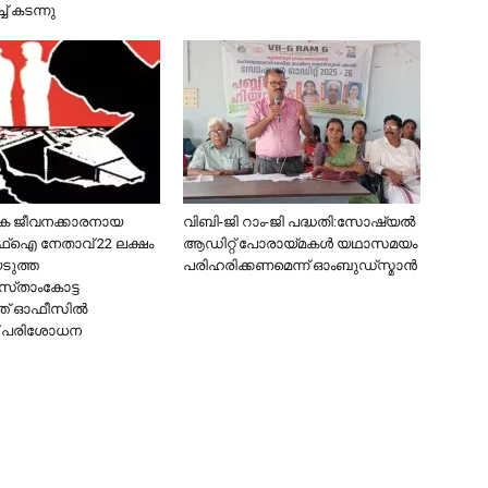
ച് കടന്നു
ിക ജീവനക്കാരനായ
വിബി-ജി റാം-ജി പദ്ധതി:സോഷ്യൽ
 നേതാവ് 22 ലക്ഷം
ആഡിറ്റ് പോരായ്മകൾ യഥാസമയം
െടുത്ത
പരിഹരിക്കണമെന്ന് ഓംബുഡ്‌സ്മാൻ
്‌താംകോട്ട
്ത് ഓഫീസിൽ
് പരിശോധന