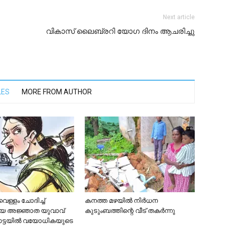
Next article
വികാസ് ലൈബ്രറി യോഗ ദിനം ആചരിച്ചു
LES
MORE FROM AUTHOR
െള്ളം ചോദിച്ച്
കനത്ത മഴയിൽ നിർധന
്തിയ അജ്ഞാത യുവാവ്
കുടുംബത്തിന്റെ വീട് തകർന്നു
ട്ടയില്‍ വയോധികയുടെ