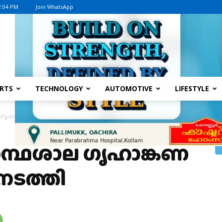
2:04 PM
Join WhatsApp
Advertisement
RTS
TECHNOLOGY
AUTOMOTIVE
LIFESTYLE
 ഗൃഹാങ്കണ വായനാ സദസ് നടത്തി
രന്ഥശാല ഗൃഹാങ്കണ
നടത്തി