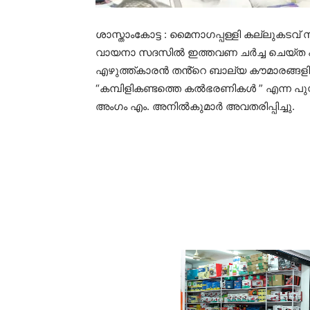
ശാസ്താംകോട്ട : മൈനാഗപ്പള്ളി കല്ലുകടവ
വായനാ സദസിൽ ഇത്തവണ ചർച്ച ചെയ്ത പ
എഴുത്ത്കാരൻ തൻ്റെ ബാല്യ കൗമാരങ്ങളില
“കമ്പിളികണ്ടത്തെ കൽഭരണികൾ ” എന്ന പുസ്ത
അംഗം എം. അനിൽകുമാർ അവതരിപ്പിച്ചു.