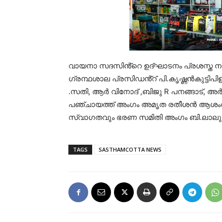
വായനാ സദസിൻ്റെ ഉദ്‌ഘാടനം പ്രശസ്ത നാ
ഗ്രന്ഥശാല പ്രസിഡൻ്റ് പി.കൃഷ്ണൻകുട്ടി
.സതി, ആർ വിനോദ് ,ബിജു R പനങ്ങാട്, അർ 
പഞ്ചായത്ത് അംഗം അമൃത രതീശൻ ആശംസക
സ്വാഗതവും ഭരണ സമിതി അംഗം ബി.ലാലു ന
TAGS
SASTHAMCOTTA NEWS