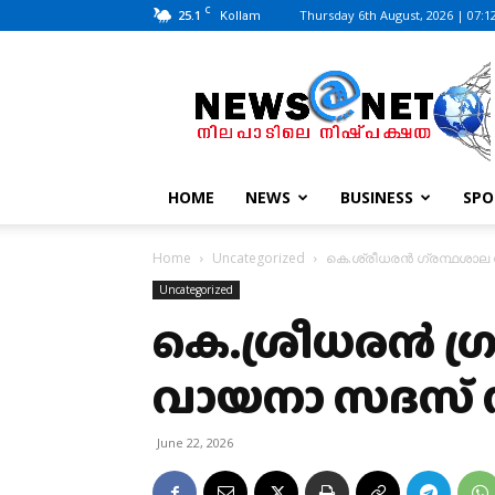
C
25.1
Thursday 6th August, 2026 | 07:1
Kollam
News@Net
|
www.newsatnet.com
HOME
NEWS
BUSINESS
SPO
Home
Uncategorized
കെ.ശ്രീധരൻ ഗ്രന്ഥശാല
Uncategorized
കെ.ശ്രീധരൻ ഗ്
വായനാ സദസ് 
June 22, 2026