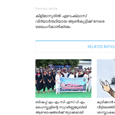
Previous article
കിളിമാനൂരിൽ ഏഴാംക്ലാസ്
വിദ്യാർത്ഥിയായ ആണ്‍കുട്ടിക്ക് നേരെ
ലൈംഗികാതിക്രമം
RELATED ARTIC
ബിഷപ്പ് എം എം സി എസ് പി എം
കുടിക്കാൻ വ
ഹൈസ്കൂളിന്റെ സുവർണ്ണജൂബിലി
വീട്ടിലെത
ആഘോഷങ്ങൾക്ക് തുടക്കമായി
ശാസ്താംകോ