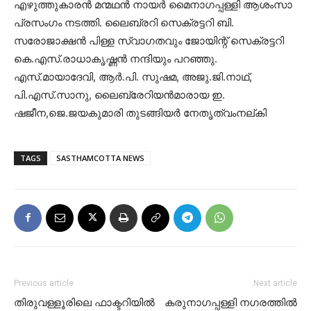
എഴുത്തുകാരൻ മന്മഥൻ നായർ മൈനാഗപ്പള്ളി ആശംസാ
പ്രസംഗം നടത്തി. ലൈബ്രറി സെക്രട്ടറി ബി.
സരോജാക്ഷൻ പിള്ള സ്വാഗതവും ജോയിന്റ് സെക്രട്ടറി
കെ.എസ്.രാധാകൃഷ്ണൻ നന്ദിയും പറഞ്ഞു.
എസ്.മായാദേവി, ആർ.പി. സുഷമ, അജു.ജി.നാഥ്,
പി.എസ്.സാനു, ലൈബ്രേറിയൻമാരായ ഇ.
ഷജീന,ജെ.ജയകുമാരി തുടങ്ങിയർ നേതൃത്വംനല്കി
TAGS
SASTHAMCOTTA NEWS
Previous article
Next article
തിരുവള്ളൂരിലെ ഫാക്ടറിയിൽ
കരുനാഗപ്പള്ളി നഗരത്തില്‍