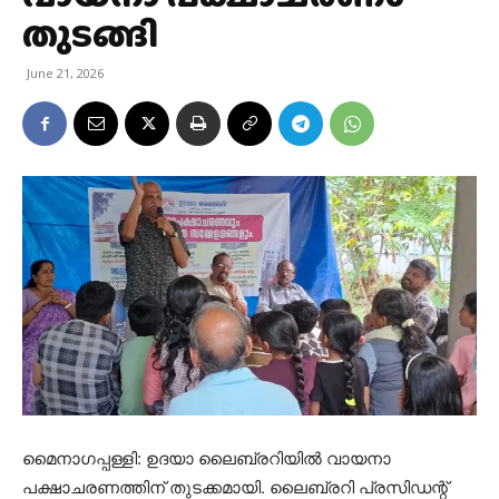
തുടങ്ങി
June 21, 2026
മൈനാഗപ്പള്ളി: ഉദയാ ലൈബ്രറിയിൽ വായനാ
പക്ഷാചരണത്തിന് തുടക്കമായി. ലൈബ്രറി പ്രസിഡന്റ്