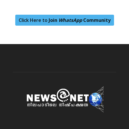
Click Here to
Join
WhatsApp
Community