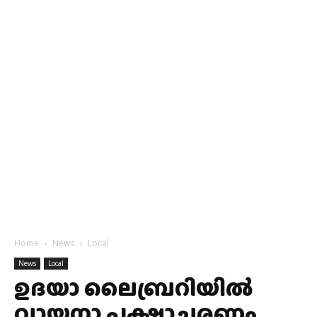
Home
News
Local
News
Local
ഉദയാ ലൈബ്രറിയിൽ
വായനാ പക്ഷാചരണം