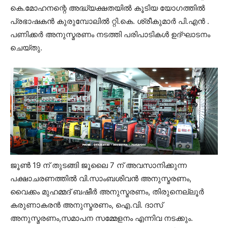
കെ.മോഹനന്റെ അദ്ധ്യക്ഷതയിൽ കൂടിയ യോഗത്തിൽ
പ്രഭാഷകൻ കുരുമ്പോലിൽ റ്റി.കെ. ശ്രീകുമാർ പി.എൻ .
പണിക്കർ അനുസ്മരണം നടത്തി പരിപാടികൾ ഉദ്ഘാടനം
ചെയ്തു.
ജൂൺ 19 ന് തുടങ്ങി ജൂലൈ 7 ന് അവസാനിക്കുന്ന
പക്ഷാചരണത്തിൽ വി.സാംബശിവൻ അനുസ്മരണം,
വൈക്കം മുഹമ്മദ് ബഷീർ അനുസ്മരണം, തിരുനെല്ലൂർ
കരുണാകരൻ അനുസ്മരണം, ഐ.വി. ദാസ്
അനുസ്മരണം,സമാപന സമ്മേളനം എന്നിവ നടക്കും.