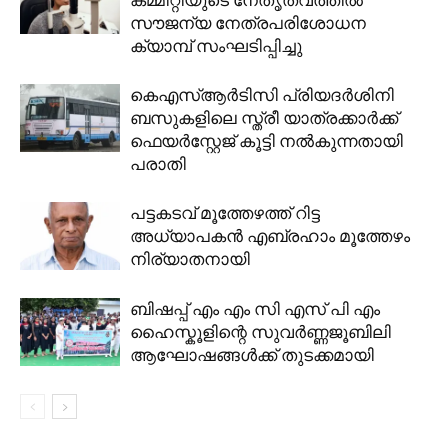
സൗജന്യ നേത്രപരിശോധന
ക്യാമ്പ് സംഘടിപ്പിച്ചു
കെഎസ്ആർടിസി പ്രിയദർശിനി
ബസുകളിലെ സ്ത്രീ യാത്രക്കാർക്ക്
ഫെയർസ്റ്റേജ് കൂട്ടി നൽകുന്നതായി
പരാതി
പട്ടകടവ് മൂത്തേഴത്ത് റിട്ട
അധ്യാപകൻ എബ്രഹാം മൂത്തേഴം
നിര്യാതനായി
ബിഷപ്പ് എം എം സി എസ് പി എം
ഹൈസ്കൂളിന്റെ സുവർണ്ണജൂബിലി
ആഘോഷങ്ങൾക്ക് തുടക്കമായി