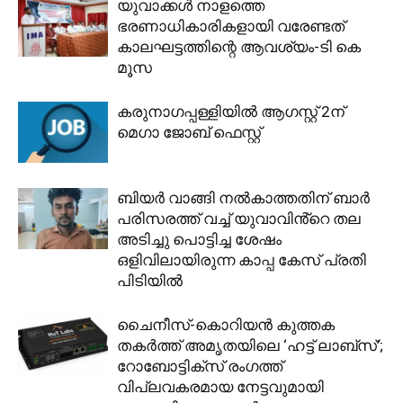
യുവാക്കള്‍ നാളത്തെ
ഭരണാധികാരികളായി വരേണ്ടത്
കാലഘട്ടത്തിന്റെ ആവശ്യം-ടി കെ
മൂസ
കരുനാഗപ്പള്ളിയിൽ ആഗസ്റ്റ് 2ന്
മെഗാ ജോബ് ഫെസ്റ്റ്
ബിയർ വാങ്ങി നൽകാത്തതിന് ബാർ
പരിസരത്ത് വച്ച് യുവാവിൻ്റെ തല
അടിച്ചു പൊട്ടിച്ച ശേഷം
ഒളിവിലായിരുന്ന കാപ്പ കേസ് പ്രതി
പിടിയിൽ
ചൈനീസ്-കൊറിയൻ കുത്തക
തകർത്ത് അമൃതയിലെ ‘ഹട്ട് ലാബ്സ്’;
റോബോട്ടിക്സ് രംഗത്ത്
വിപ്ലവകരമായ നേട്ടവുമായി