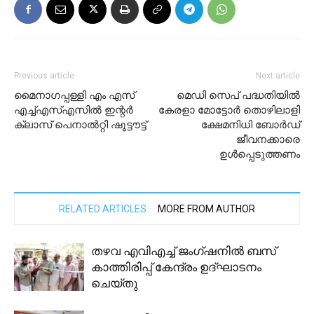
Previous article
Next article
മൈനാഗപ്പള്ളി എം എസ്
മെഡി സെപ് പദ്ധതിയിൽ
എച്ച്എസ്എസില്‍ ഇന്റർ
കേരളാ മോട്ടോർ തൊഴിലാളി
ക്ലാസ് പെനാൽറ്റി ഷൂട്ടൗട്ട്
ക്ഷേമനിധി ബോർഡ്
ജീവനക്കാരെ
ഉൾപ്പെടുത്തണം
RELATED ARTICLES
MORE FROM AUTHOR
തഴവ എവിഎച്ച് ജംഗ്ഷനിൽ ബസ്
കാത്തിരിപ്പ് കേന്ദ്രം ഉദ്ഘാടനം
ചെയ്തു