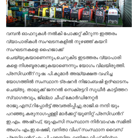
വമ്പൻ ഓഫറുകൾ നൽകി പോക്കറ്റ് കീറുന്ന ഇത്തരം
വ്യാപാരികൾ സംഘടനകളിൽ നുഴഞ്ഞ് കയറി
സംഘടനകളെ ഹൈജാക്ക്
ചെയ്യുകയാണെന്നും,ചെറുകിട ഇടത്തരം വ്യാപാരി
കളെ നിശബ്ദരാക്കുകയാണെന്നും യോഗം വിലയിരുത്തി.
പ്രസിഡൻ്റ് റൂഷ. പി.കുമാർ അദ്ധ്യക്ഷത വഹിച്ച
യോഗത്തിൽ സംസ്ഥാന ട്രഷറർ നിജാംബഷി ഉദ്ഘാടനം
ചെയ്തു. താലൂക്ക് ജനറൽ സെക്രട്ടറി സുധീർ കാട്ടിത്തറ
സ്വാഗതവും, ജില്ലാ ചീഫ് കോർഡിനേറ്റർ
രാജു.എസ്.റിപ്പോർട്ട് അവതരിപ്പിച്ചു.രാജി.ഒ നന്ദി യും
പറഞ്ഞു.കരുനാഗപ്പള്ളി മാർക്കറ്റ് യൂണിറ്റ് പ്രസിഡൻറ്
ഇ.എം. അഷ്റഫ്, യുഎംസി സംസ്ഥാന നിർവാഹക സമിതി
അംഗം എം.ഇ.ഷെജി, വനിതാ വിംഗ് സംസ്ഥാന വൈസ്
പ്രസിഡൻറ് എം.പി.ഫൗസിയ, വനിതാ വിംഗ് ജില്ലാ