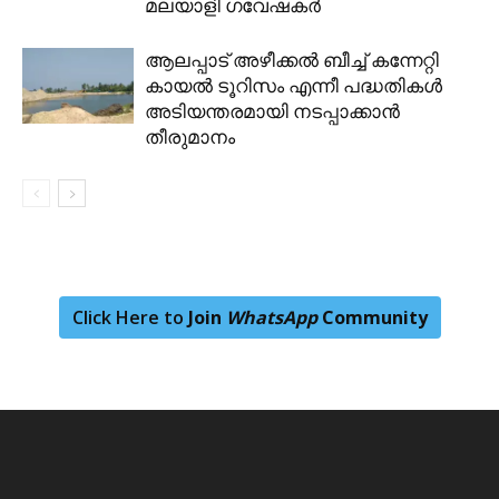
മലയാളി ഗവേഷകർ
ആലപ്പാട് അഴീക്കൽ ബീച്ച് കന്നേറ്റി
കായൽ ടൂറിസം എന്നീ പദ്ധതികൾ
അടിയന്തരമായി നടപ്പാക്കാൻ
തീരുമാനം
Click Here to
Join
WhatsApp
Community