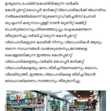
ഉന്മൂലനം ചെയ്ത് കൊണ്ടിരിക്കുന്ന വൻകിട
കോർപ്പറേറ്റ്,ഹൈപ്പർ മാർക്കറ്റ് വ്യാപാരികൾക്ക് അംഗത്വം
നൽകേണ്ടതില്ലെന്ന് യുണൈറ്റഡ് മർച്ചൻസ് ചേമ്പർ
യുഎംസി കരുനാഗപ്പള്ളി ടൗൺ യൂണിറ്റ് കമ്മിറ്റി
പൊതുയോഗവും,തിരഞ്ഞെടുപ്പും ഐകകണ്ടേനെ
തീരുമാനിച്ചു.വർദ്ധിച്ച് വരുന്ന കോർപ്പറേറ്റ്
വ്യാപാരികളുടെ കടയിൽ നിന്നും വ്യാപാരികൾ ആരും
തന്നെ സാധനങ്ങൾ വാങ്ങരുതെന്നും,ജനങ്ങളെ
കൊള്ളയടിക്കുന്ന ഇത്തരം കോർപ്പറേറ്റ്
വ്യാപാരികളെയും,വൻകിട ഹൈപ്പർ മാർക്കറ്റ്
വ്യാപാരികളെയും ജനം തിരിച്ചറിയണമെന്നും യോഗം
വിലയിരുത്തി. ഇത്തരം വ്യാപാരികളെ തിരിച്ചറിയാൻ
ബോധവത്കരണം നടത്താനും തീരുമാനിച്ചു.