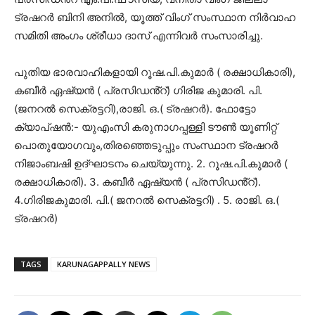
ട്രഷറർ ബിനി അനിൽ, യൂത്ത് വിംഗ് സംസ്ഥാന നിർവാഹ
സമിതി അംഗം ശ്രീധാ ദാസ് എന്നിവർ സംസാരിച്ചു.
പുതിയ ഭാരവാഹികളായി റൂഷ.പി.കുമാർ ( രക്ഷാധികാരി),
കബീർ ഏഷ്യൻ ( പ്രസിഡൻ്റ്) ഗിരിജ കുമാരി. പി.
(ജനറൽ സെക്രട്ടറി),രാജി. ഒ.( ട്രഷറർ). ഫോട്ടോ
ക്യാപ്ഷൻ:- യുഎംസി കരുനാഗപ്പള്ളി ടൗൺ യൂണിറ്റ്
പൊതുയോഗവും,തിരഞ്ഞെടുപ്പും സംസ്ഥാന ട്രഷറർ
നിജാംബഷി ഉദ്ഘാടനം ചെയ്യുന്നു. 2. റൂഷ.പി.കുമാർ (
രക്ഷാധികാരി). 3. കബീർ ഏഷ്യൻ ( പ്രസിഡൻ്റ്).
4.ഗിരിജകുമാരി. പി.( ജനറൽ സെക്രട്ടറി) . 5. രാജി. ഒ.(
ട്രഷറർ)
TAGS
KARUNAGAPPALLY NEWS