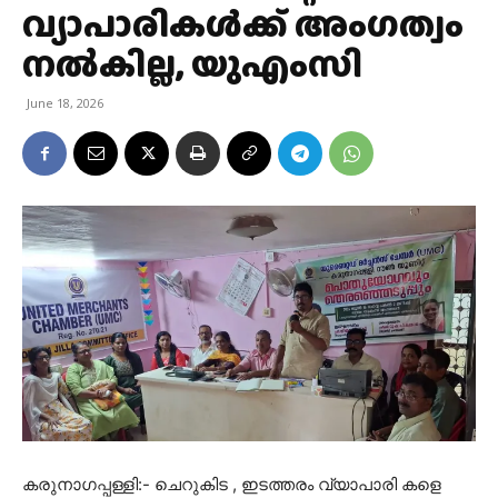
വ്യാപാരികൾക്ക് അംഗത്വം
നൽകില്ല, യുഎംസി
June 18, 2026
കരുനാഗപ്പള്ളി:- ചെറുകിട , ഇടത്തരം വ്യാപാരി കളെ