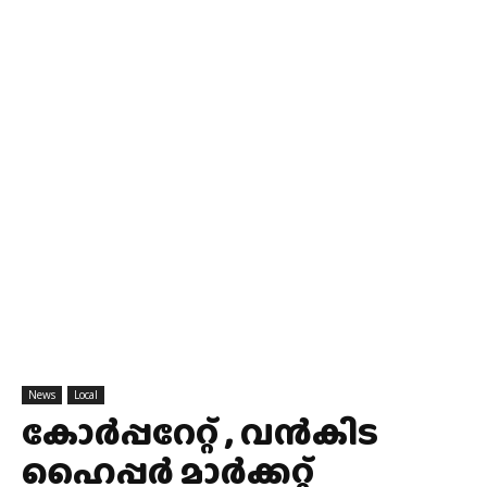
News
Local
കോർപ്പറേറ്റ് , വൻകിട
ഹൈപ്പർ മാർക്കറ്റ്