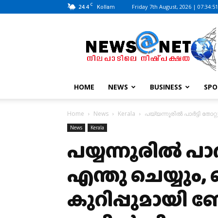
C
24.4
Friday 7th August, 2026 | 07:34:5
Kollam
News@Net
|
www.newsatnet.com
HOME
NEWS
BUSINESS
SPO
Home
News
Kerala
പയ്യന്നൂരിൽ പാർട്ടി തോറ
News
Kerala
പയ്യന്നൂരിൽ പാർ
എന്തു ചെയ്യു
കുറിപ്പുമായി