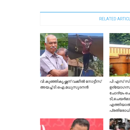
RELATED ARTIC
വി.കുഞ്ഞികൃഷ്ണന് വക്കീൽ നോട്ടീസ്
പി എസ് സി 
അയച്ച് ടി.ഐ.മധുസൂദനൻ
ഉദ്യോഗസ്ഥര
ചോദ്യം 
ടി,ചെയർമ
എത്തിയാൽ 
പ്രതിരോധ