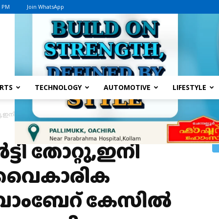
1 PM
Join WhatsApp
Advertisement
RTS
TECHNOLOGY
AUTOMOTIVE
LIFESTYLE
്റു,ഇനി എന്തു ചെയ്യും, വൈകാരിക കുറിപ്പുമായി ബോംബേറ് കേസിൽ ജയിൽ ശിക്ഷ
ട്ടി തോറ്റു,ഇനി
ം, വൈകാരിക
 ബോംബേറ് കേസിൽ