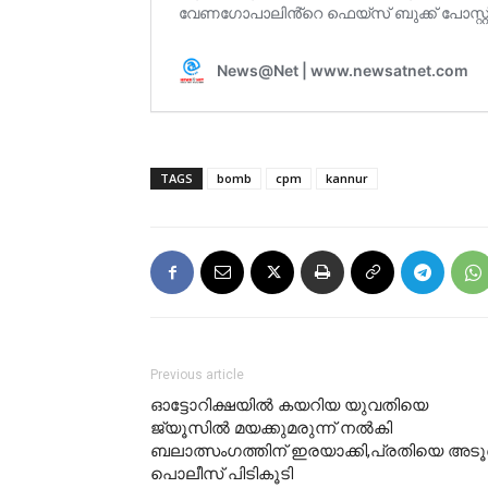
TAGS
bomb
cpm
kannur
Previous article
ഓട്ടോറിക്ഷയിൽ കയറിയ യുവതിയെ
ജ്യൂസിൽ മയക്കുമരുന്ന് നൽകി
ബലാത്സംഗത്തിന് ഇരയാക്കി,പ്രതിയെ അടൂര
പൊലീസ് പിടികൂടി