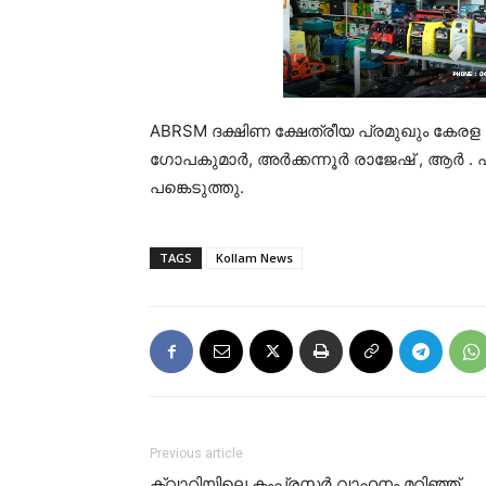
ABRSM ദക്ഷിണ ക്ഷേത്രീയ പ്രമുഖും കേര
ഗോപകുമാർ, അർക്കന്നൂർ രാജേഷ് , ആർ . ഹര
പങ്കെടുത്തു.
TAGS
Kollam News
Previous article
ക്വാറിയിലെ കംപ്രസര്‍ വാഹനം മറിഞ്ഞ്