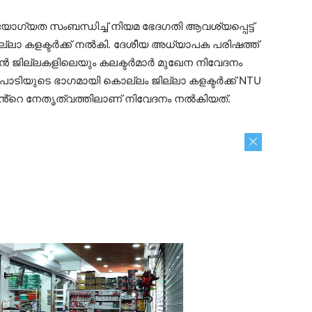
ET) യോഗ്യത സംബന്ധിച്ച് നിയമ ഭേദഗതി ആവശ്യപ്പെട്ട്
ില്ലാ കളക്ടർക്ക് നൽകി. ദേശീയ അധ്യാപക പരിഷത്ത്
വൻ ജില്ലകളിലെയും കലക്ടർമാർ മുഖേന നിവേദനം
ടിയുടെ ഭാഗമായി കൊല്ലം ജില്ലാ കളക്ടർക്ക് NTU
ാറിൻ്റെ നേതൃത്വത്തിലാണ് നിവേദനം നൽകിയത്.