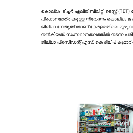
കൊല്ലം .ടീച്ചർ എലിജിബിലിറ്റി ടെസ്റ്റ് (T
പ്രധാനമന്ത്രിക്കുള്ള നിവേദനം കൊല്ലം ജ
ജില്ലാ നേതൃത്വമാണ് കേരളത്തിലെ മുഴു
നൽകിയത്. സംസ്ഥാനതലത്തിൽ നടന്ന പരിപാ
ജില്ലാ പ്രസിഡന്റ് എസ്. കെ ദിലീപ് കുമ