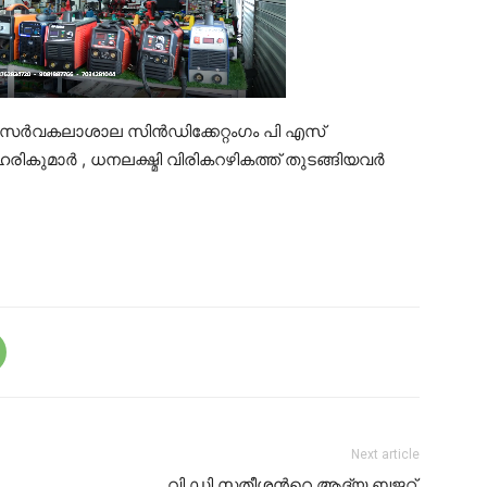
ള സർവകലാശാല സിൻഡിക്കേറ്റംഗം പി എസ്
ികുമാർ , ധനലക്ഷ്മി വിരികറഴികത്ത് തുടങ്ങിയവർ
Next article
വി ഡി സതീശന്‍റെ ആദ്യ ബജറ്റ്,