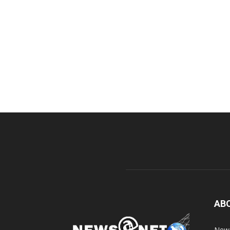
AB
News