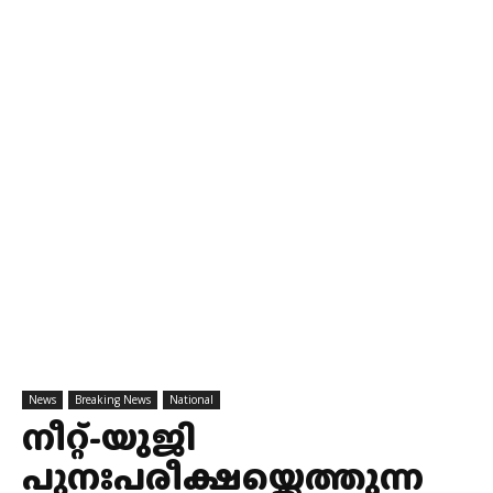
News
Breaking News
National
നീറ്റ്-യുജി
പുനഃപരീക്ഷയ്ക്കെത്തുന്ന