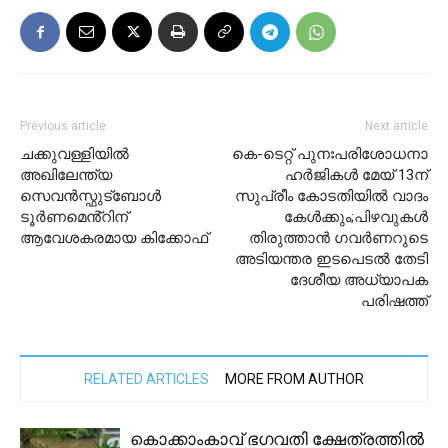
Previous article
Next article
ചക്കുവള്ളിയിൽ
കെ-ടെറ്റ് പുനഃപരിശോധനാ
അഖിലേന്ത്യ
ഹർജികൾ മേയ് 13ന്
സെവൻസ്ഫുട്ബോൾ
സുപ്രീം കോടതിയിൽ വാദം
ടൂർണമെൻ്റിന്
കേൾക്കും;പിഴവുകൾ
ആവേശകരമായ കിക്കോഫ്
തിരുത്താൻ ഗവർണറുടെ
അടിയന്തര ഇടപെടൽ തേടി
ദേശീയ അധ്യാപക
പരിഷത്ത്
RELATED ARTICLES
MORE FROM AUTHOR
കൊക്കാംകാവ് ഭഗവതി ക്ഷേത്രത്തിൽ