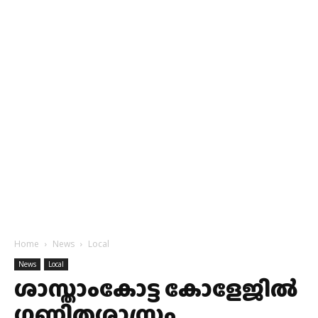
Home
News
Local
News
Local
ശാസ്താംകോട്ട കോളേജില്‍
ഗണിതശാസ്ത്രം