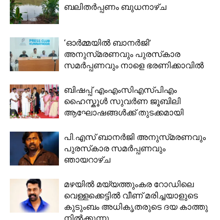
ബലിതർപ്പണം ബുധനാഴ്ച
‘ഓർമ്മയിൽ ബാനർജി’
അനുസ്‌മരണവും പുരസ്‌കാര
സമർപ്പണവും നാളെ ഭരണിക്കാവിൽ
ബിഷപ്പ് എംഎംസിഎസ്പിഎം
ഹൈസ്കൂൾ സുവർണ ജൂബിലി
ആഘോഷങ്ങൾക്ക് തുടക്കമായി
പി.എസ് ബാനർജി അനുസ്‌മരണവും
പുരസ്‌കാര സമർപ്പണവും
ഞായറാഴ്ച
മഴയില്‍ മയ്യത്തുംകര റോഡിലെ
വെള്ളക്കെട്ടില്‍ വീണ് മരിച്ചയാളുടെ
കുടുംബം അധികൃതരുടെ ദയ കാത്തു
നില്‍ക്കുന്നു