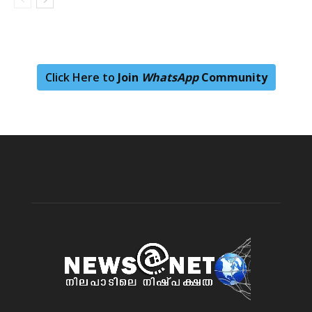
Click Here to
Join
WhatsApp
Community