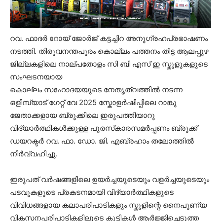
റവ. ഫാദർ റോയ് ജോർജ് കട്ടച്ചിറ അനുഗ്രഹപ്രഭാഷണം
നടത്തി. തിരുവനന്തപുരം കൊല്ലം പത്തനം തിട്ട ആലപ്പുഴ
ജില്ലകളിലെ നാല്പതോളം സി ബി എസ് ഇ സ്കൂളുകളുടെ
സംഘടനയായ
കൊല്ലം സഹോദയയുടെ നേതൃത്വത്തിൽ നടന്ന
ഒളിമ്പ്യാട് ഗേറ്റ് വേ 2025 സ്കോളർഷിപ്പിലെ റാങ്കു
ജേതാക്കളായ ബ്രൂക്കിലെ ഇരുപത്തിയാറു
വിദ്യാർത്ഥികൾക്കുള്ള പുരസ്‌കാരസമർപ്പണം ബ്രൂക്ക്
ഡയറക്ടർ റവ. ഫാ. ഡോ. ജി. എബ്രഹാം തലോത്തിൽ
നിർവ്വഹിച്ചു.
ഇരുപത് വർഷങ്ങളിലെ ഉയർച്ചയുടെയും വളർച്ചയുടെയും
പടവുകളുടെ പ്രകടനമായി വിദ്യാർത്ഥികളുടെ
വിവിധങ്ങളായ കലാപരിപാടികളും സ്കൂളിന്റെ നൈപുണ്യ
വികസനപരിപാടികളിലൂടെ കുട്ടികൾ ആർജ്ജിച്ചെടുത്ത