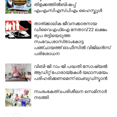
തിളക്കത്തിൽബിഷപ്പ്
എംഎംസിഎസ്പിഎം ഹൈസ്കൂൾ
താത്ക്കാലിക ജീവനക്കാരനായ
ഡിവൈഎഫ്ഐ നേതാവ് 22 ലക്ഷം
രൂപ തട്ടിയെടുത്ത
സംഭവം;ശാസ്‌താംകോട്ട
പഞ്ചായത്ത് ഓഫീസിൽ വിജിലൻസ്
പരിശോധന
വിബി-ജി റാം-ജി പദ്ധതി:സോഷ്യൽ
ആഡിറ്റ് പോരായ്മകൾ യഥാസമയം
പരിഹരിക്കണമെന്ന് ഓംബുഡ്‌സ്മാൻ
സംരംഭകത്വപരിശീലന സെമിനാർ
നടത്തി