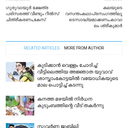
ഗുരുവായൂർ ക്ഷേത്ര
കലയുടെ
പരിസരത്ത് വീണ്ടും റീൽസ്
വസന്തംകഥാപ്രസംഗത്തിലൂ
ചിത്രീകരണം,കേസ്
ടെസാദ്ധ്യമാക്കണം,കാവാ
ലം ശ്രീകുമാർ
RELATED ARTICLES
MORE FROM AUTHOR
കുടിക്കാൻ വെള്ളം ചോദിച്ച്
വീട്ടിലെത്തിയ അജ്ഞാത യുവാവ്
ശാസ്താംകോട്ടയില്‍ വയോധികയുടെ
മാല പൊട്ടിച്ച് കടന്നു
കനത്ത മഴയിൽ നിർധന
കുടുംബത്തിന്റെ വീട് തകർന്നു
സുവർണ ജൂബിലി