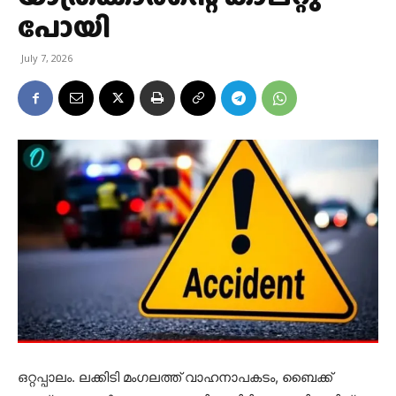
പോയി
July 7, 2026
ഒറ്റപ്പാലം. ലക്കിടി മംഗലത്ത് വാഹനാപകടം, ബൈക്ക്