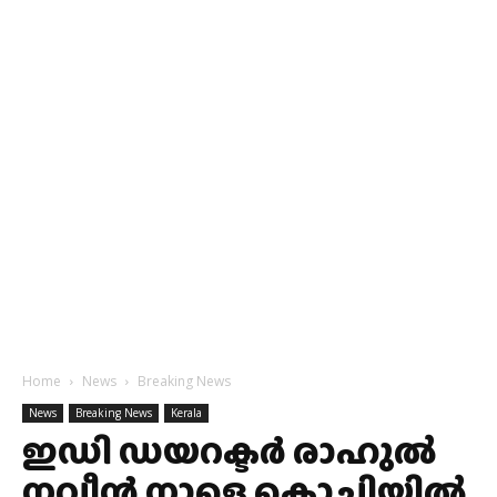
Home
News
Breaking News
News
Breaking News
Kerala
ഇഡി ഡയറക്ടർ രാഹുൽ
നവീൻ നാളെ കൊച്ചിയിൽ