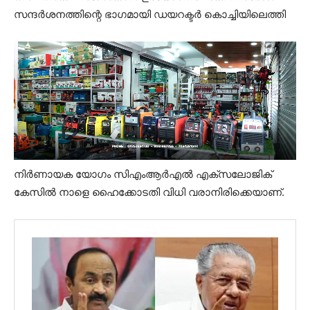
സന്ദർശനത്തിന്റെ ഭാഗമായി ഡയറക്ടർ കൊച്ചിയിലെത്തി
നിർണായക യോഗം സിഎംആർഎൽ എക്സലോജിക്
കേസിൽ നാളെ ഹൈക്കോടതി വിധി വരാനിരിക്കെയാണ്.