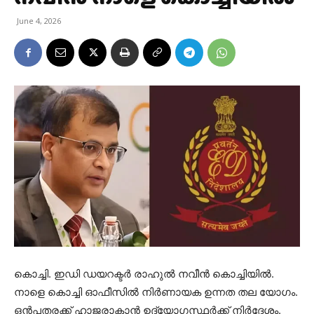
June 4, 2026
കൊച്ചി. ഇഡി ഡയറക്ടർ രാഹുൽ നവീൻ കൊച്ചിയിൽ.
നാളെ കൊച്ചി ഓഫീസിൽ നിർണായക ഉന്നത തല യോഗം.
ഒൻപതരക്ക് ഹാജരാകാൻ ഉദ്യോഗസ്ഥർക്ക് നിർദേശം.