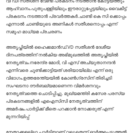
വി ഡി സതീശന് വേണ്ടി പ്രകടനം നടത്താൻ കോട്ടയത്തും
ആഹ്വാനം.പുതുപള്ളിയിലും ഈരാറ്റുപ്പേട്ടയിലും വൈകീട്ട്
പ്രകടനം നടത്താൻ പ്രവർത്തകർ.ചാണ്ടി കെ സി ക്കൊപ്പം
എന്നാൽ ചാണ്ടിയുടെ അണികൾ സതീശനൊപ്പം എന്ന്
സമൂഹ മാധ്യമ പ്രചരണം
അതൃപ്തിയിൽ ഹൈക്കമാൻഡ്.VD സതീശൻ ദേശീയ
ദിനപത്രത്തിന് നൽകിയ അഭിമുഖത്തിൽ അതൃപ്തിയിൽ
നേതൃത്വം.നരേന്ദ്ര മോദി, വി എസ് അച്യുതാനന്ദൻ
എന്നിവരെ ചൂണ്ടിക്കാട്ടിയത് ശരിയായില്ല എന്ന് ഒരു
വിഭാഗം.ഉത്തരേന്ത്യയിൽ കോൺഗ്രസിന് തിരിച്ചടി
സംഘടനാ ദൗർബല്യമാണെന്ന വിമർശനവും
നേതൃത്വത്തെ ചൊടിപ്പിച്ചു. മുഖ്യമന്ത്രി കസേര പരസ്യ
പ്രകടനങ്ങളിൽ എഐസിസി നേതൃത്വത്തിന്
അമർഷം.പാർട്ടിക്ക് മീതെ പറക്കാൻ നോക്കരുത് എന്ന്
മുന്നറിയിപ്പ്
നേതാക്കളല്ലാ പാർട്ടിയാണ് വലുതെന്ന് ഓർമ്മപ്പെടുത്തൽ