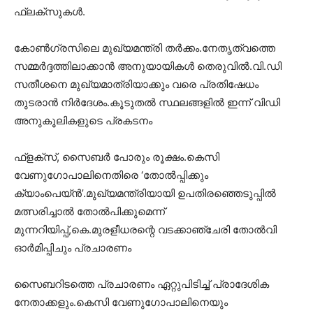
ഫ്ലക്സുകൾ.
കോൺഗ്രസിലെ മുഖ്യമന്ത്രി തർക്കം.നേതൃത്വത്തെ
സമ്മർദ്ദത്തിലാക്കാൻ അനുയായികൾ തെരുവിൽ.വി.ഡി
സതീശനെ മുഖ്യമാത്രിയാക്കും വരെ പ്രതിഷേധം
തുടരാൻ നിർദേശം.കൂടുതൽ സ്ഥലങ്ങളിൽ ഇന്ന് വിഡി
അനുകൂലികളുടെ പ്രകടനം
ഫ്ളക്സ്, സൈബർ പോരും രൂക്ഷം.കെസി
വേണുഗോപാലിനെതിരെ ‘തോൽപ്പിക്കും
ക്യാംപെയ്ൻ’.മുഖ്യമന്ത്രിയായി ഉപതിരഞ്ഞെടുപ്പിൽ
മത്സരിച്ചാൽ തോൽപിക്കുമെന്ന്
മുന്നറിയിപ്പ്,കെ.മുരളീധരന്റെ വടക്കാഞ്ചേരി തോൽവി
ഓർമിപ്പിചും പ്രചാരണം
സൈബറിടത്തെ പ്രചാരണം ഏറ്റുപിടിച്ച് പ്രാദേശിക
നേതാക്കളും.കെസി വേണുഗോപാലിനെയും