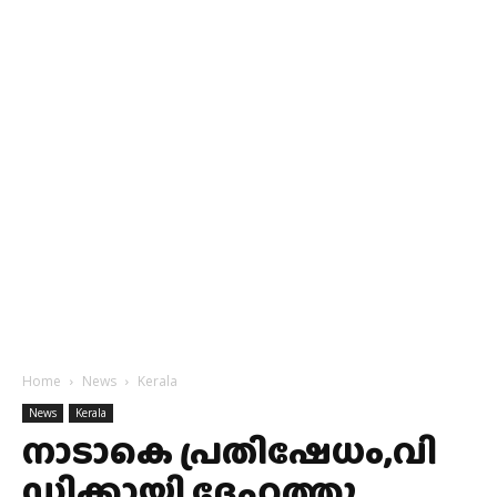
Home
News
Kerala
News
Kerala
നാടാകെ പ്രതിഷേധം,വി
ഡിക്കായി ദേഹത്തു