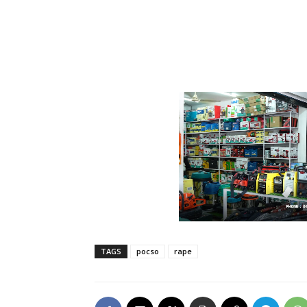
TAGS
pocso
rape