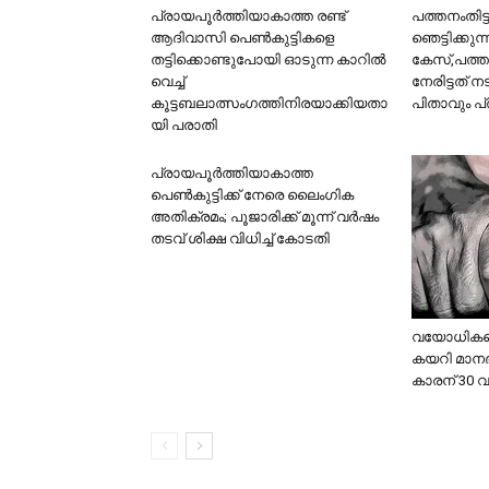
പ്രായപൂര്‍ത്തിയാകാത്ത രണ്ട്
പത്തനംതിട്
ആദിവാസി പെണ്‍കുട്ടികളെ
ഞെട്ടിക്ക
തട്ടിക്കൊണ്ടുപോയി ഓടുന്ന കാറില്‍
കേസ്,പത്ത
വെച്ച്
നേരിട്ടത് ന
കൂട്ടബലാത്സംഗത്തിനിരയാക്കിയതാ
പിതാവും പ്
യി പരാതി
പ്രായപൂർത്തിയാകാത്ത
പെൺകുട്ടിക്ക് നേരെ ലൈംഗിക
അതിക്രമം; പൂജാരിക്ക് മൂന്ന് വർഷം
തടവ് ശിക്ഷ വിധിച്ച് കോടതി
വയോധികയെ 
കയറി മാനഭ
കാരന് 30 