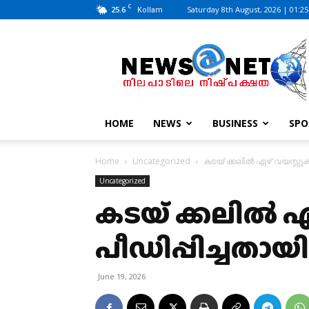
C
25.6
Saturday 8th August, 2026 | 01:2
Kollam
News@Net
|
www.newsatnet.com
HOME
NEWS
BUSINESS
SPO
Home
Uncategorized
കടയ് ക്കലിൽ ഏഴ് വയസ്സുക
Uncategorized
കടയ് ക്കലിൽ 
പീഡിപ്പിച്ചതായ
June 19, 2026