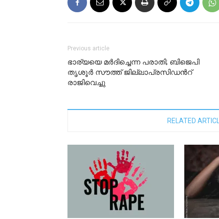
Previous article
ഭാര്യയെ മർദിച്ചെന്ന പരാതി; ബിജെപി
തൃശൂർ സൗത്ത് ജില്ലാപ്രസിഡന്‍റ്
രാജിവെച്ചു
RELATED ARTIC