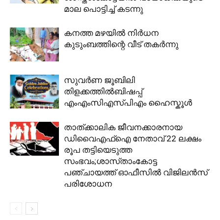
മാല പൊട്ടിച്ച് കടന്നു
കനത്ത മഴയിൽ നിർധന
കുടുംബത്തിന്റെ വീട് തകർന്നു
സുവർണ ജൂബിലി
തിളക്കത്തിൽബിഷപ്പ്
എംഎംസിഎസ്പിഎം ഹൈസ്കൂൾ
താത്ക്കാലിക ജീവനക്കാരനായ
ഡിവൈഎഫ്ഐ നേതാവ് 22 ലക്ഷം
രൂപ തട്ടിയെടുത്ത
സംഭവം;ശാസ്‌താംകോട്ട
പഞ്ചായത്ത് ഓഫീസിൽ വിജിലൻസ്
പരിശോധന