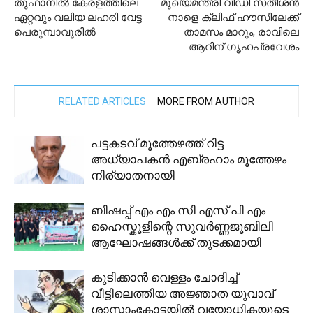
തൂഫാനില്‍ കേരളത്തിലെ
മുഖ്യമന്ത്രി വിഡി സതീശന്‍
ഏറ്റവും വലിയ ലഹരി വേട്ട
നാളെ ക്ലിഫ് ഹൗസിലേക്ക്
പെരുമ്പാവൂരിൽ
താമസം മാറും, രാവിലെ
ആറിന് ഗൃഹപ്രവേശം
RELATED ARTICLES
MORE FROM AUTHOR
പട്ടകടവ് മൂത്തേഴത്ത് റിട്ട
അധ്യാപകൻ എബ്രഹാം മൂത്തേഴം
നിര്യാതനായി
ബിഷപ്പ് എം എം സി എസ് പി എം
ഹൈസ്കൂളിന്റെ സുവർണ്ണജൂബിലി
ആഘോഷങ്ങൾക്ക് തുടക്കമായി
കുടിക്കാൻ വെള്ളം ചോദിച്ച്
വീട്ടിലെത്തിയ അജ്ഞാത യുവാവ്
ശാസ്താംകോട്ടയില്‍ വയോധികയുടെ