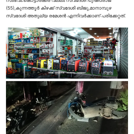
സംഭവം.കൊട്ടാരക്കര വല്ലം സ്വദേശി പുഷ്പരാജ്
(55),കുന്നത്തൂർ കിഴക്ക് സ്വദേശി ബിജു,മാനാമ്പുഴ
സ്വദേശി അതുല്യ രമേശൻ എന്നിവർക്കാണ് പരിക്കേറ്റത്.