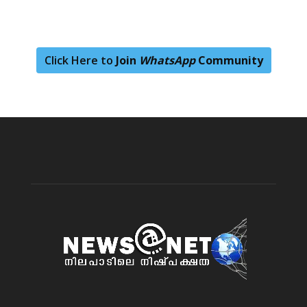
Click Here to
Join
WhatsApp
Community