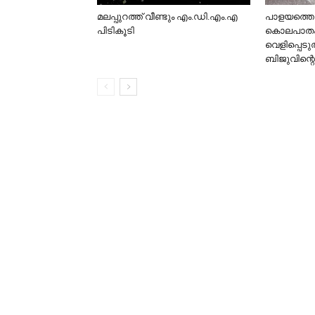
മലപ്പുറത്ത് വീണ്ടും എം.ഡി.എം.എ
പാളയത്തെ 
പിടികൂടി
കൊലപാതക
വെളിപ്പെടു
ബിജുവിന്റെ