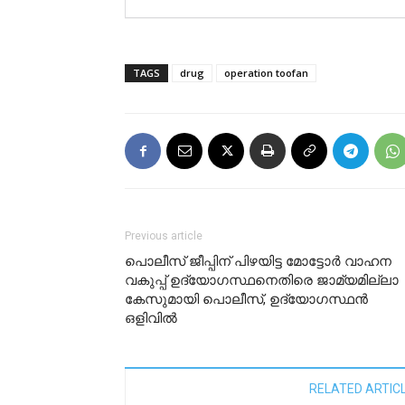
TAGS
drug
operation toofan
Previous article
പൊലീസ് ജീപ്പിന് പിഴയിട്ട മോട്ടോര്‍ വാഹന
വകുപ്പ് ഉദ്യോഗസ്ഥനെതിരെ ജാമ്യമില്ലാ
കേസുമായി പൊലീസ്, ഉദ്യോഗസ്ഥന്‍
ഒളിവില്‍
RELATED ARTIC