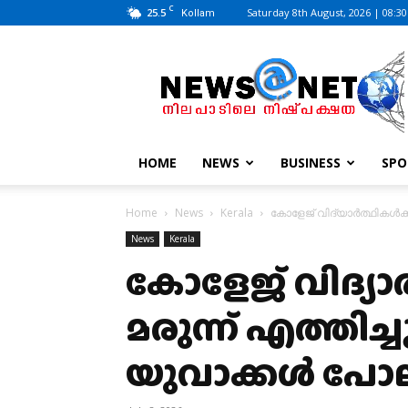
C
25.5
Saturday 8th August, 2026 | 08:3
Kollam
News@Net
|
www.newsatnet.com
HOME
NEWS
BUSINESS
SPO
Home
News
Kerala
കോളേജ് വിദ്യാർത്ഥികൾക്ക
News
Kerala
കോളേജ് വിദ്യാ
മരുന്ന് എത്തിച
യുവാക്കൾ പോല