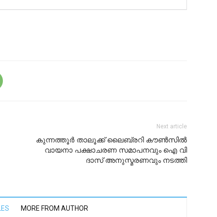
Next article
കുന്നത്തൂര്‍ താലൂക്ക് ലൈബ്രറി കൗണ്‍സില്‍
വായനാ പക്ഷാചരണ സമാപനവും ഐ വി
ദാസ് അനുസ്മരണവും നടത്തി
LES
MORE FROM AUTHOR