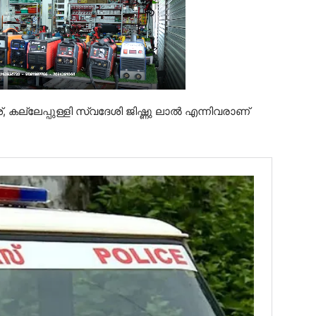
, കല്ലേപ്പുള്ളി സ്വദേശി ജിഷ്ണു ലാൽ എന്നിവരാണ്