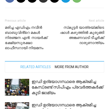
Previous article
Next article
മരിച്ച എഡിഎം നവീൻ
സ്‌കൂട്ടർ യാത്രയ്ക്കിടെ
ബാബുവിൻ്റെ മകൾ
ഷാൾ കഴുത്തിൽ കുരുങ്ങി
നിരഞ്ജന എൻ. നായർക്ക്
അങ്കണവാടി ടീച്ചർക്ക്
ഭക്ഷ്യസുരക്ഷാ
ദാരുണാന്ത്യം
ഓഫീസറായി നിയമനം
RELATED ARTICLES
MORE FROM AUTHOR
ഇഡി ഉദ്യോഗസ്ഥരെ ആക്രമിച്ച
കേസ്,രണ്ട് സിപിഎം പ്രവര്‍ത്തകര്‍ക്ക്
കൂടി ജാമ്യം
ഇഡി ഉദ്യോഗസ്ഥരെ ആക്രമിച്ച