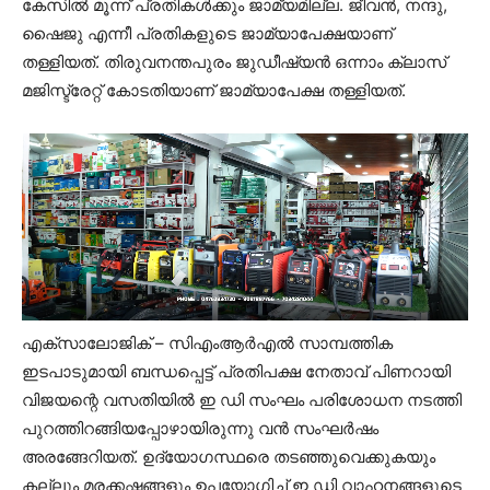
കേസിൽ മൂന്ന് പ്രതികൾക്കും ജാമ്യമില്ല. ജീവൻ, നന്ദു,
ഷൈജു എന്നീ പ്രതികളുടെ ജാമ്യാപേക്ഷയാണ്
തള്ളിയത്. തിരുവനന്തപുരം ജുഡീഷ്യൻ ഒന്നാം ക്ലാസ്
മജിസ്ട്രേറ്റ് കോടതിയാണ് ജാമ്യാപേക്ഷ തള്ളിയത്.
എക്സാലോജിക് – സിഎംആർഎൽ സാമ്പത്തിക
ഇടപാടുമായി ബന്ധപ്പെട്ട് പ്രതിപക്ഷ നേതാവ് പിണറായി
വിജയന്റെ വസതിയിൽ ഇ ഡി സംഘം പരിശോധന നടത്തി
പുറത്തിറങ്ങിയപ്പോഴായിരുന്നു വൻ സംഘർഷം
അരങ്ങേറിയത്. ഉദ്യോഗസ്ഥരെ തടഞ്ഞുവെക്കുകയും
കല്ലും മരക്കഷ്ണങ്ങളും ഉപയോഗിച്ച് ഇ ഡി വാഹനങ്ങളുടെ