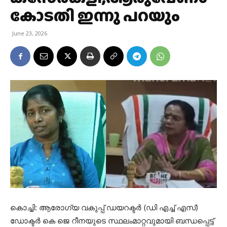
കോടതി ഇന്നു പറയും
June 23, 2026
കൊച്ചി: ആരോഗ്യ വകുപ്പ് ഡയറക്ടർ (ഡി എച്ച് എസ്)
ഡോക്ടർ കെ ജെ റീനയുടെ സ്ഥലംമാറ്റവുമായി ബന്ധപ്പെട്ട്