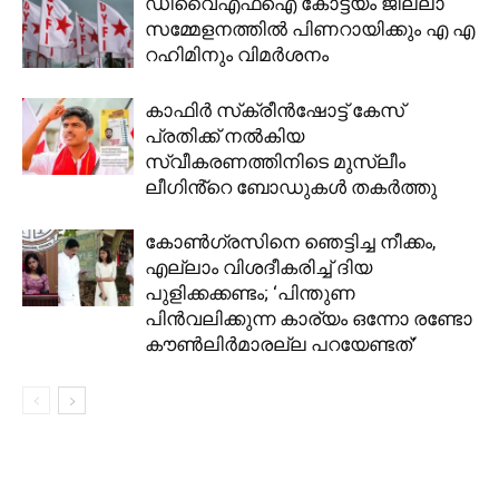
ഡിവൈഎഫ്ഐ കോട്ടയം ജില്ലാ
സമ്മേളനത്തിൽ പിണറായിക്കും എ എ
റഹിമിനും വിമർശനം
കാഫിർ സ്‌ക്രീൻഷോട്ട് കേസ്
പ്രതിക്ക് നൽകിയ
സ്വീകരണത്തിനിടെ മുസ്ലീം
ലീഗിൻ്റെ ബോഡുകൾ തകർത്തു
കോൺഗ്രസിനെ ഞെട്ടിച്ച നീക്കം,
എല്ലാം വിശദീകരിച്ച് ദിയ
പുളിക്കക്കണ്ടം; ‘പിന്തുണ
പിൻവലിക്കുന്ന കാര്യം ഒന്നോ രണ്ടോ
കൗൺലിർമാരല്ല പറയേണ്ടത്’