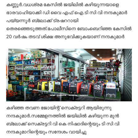
കണ്ണൂര്‍.വധശ്രമ കേസിൽ ജയിലിൽ കഴിയുന്നയാളെ
ഭാരവാഹിയാക്കി ഡി വൈ എഫ് ഐ.ടി സി വി നന്ദകുമാർ
പയ്യന്നൂർ ബ്ലോക്ക് ട്രഷററായി
തെരഞ്ഞെടുത്തത്.പോലീസിനെ ബോംബെറിഞ്ഞ കേസിൽ
20 വർഷം തടവ് ശിക്ഷ അനുഭവിക്കുകയാണ് നന്ദകുമാർ
കഴിഞ്ഞ തവണ ജോയിന്റ് സെക്രട്ടറി ആയിരുന്നു
നന്ദകുമാർ.സമ്മേളനത്തിൽ ജയിലിൽ കഴിയുന്ന മുൻ
ബ്ലോക്ക് സെക്രട്ടറി വി കെ നിഷാദിന്റെയും ടി സി വി
നന്ദകുമാറിന്റെയും സന്ദേശം വായിച്ചു