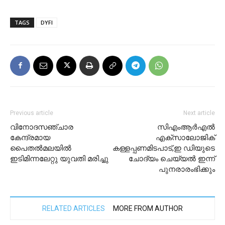
TAGS
DYFI
Previous article
Next article
വിനോദസഞ്ചാര
സിഎംആർഎൽ
കേന്ദ്രമായ
എക്സാലോജിക്
പൈതല്‍മലയില്‍
കള്ളപ്പണമിടപാട്,ഇ ഡിയുടെ
ഇടിമിന്നലേറ്റു യുവതി മരിച്ചു
ചോദ്യം ചെയ്യൽ ഇന്ന്
പുനരാരംഭിക്കും
RELATED ARTICLES
MORE FROM AUTHOR