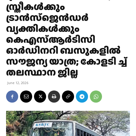
സ്ത്രീകൾക്കും
ട്രാൻസ്‌ജെൻഡർ
വ്യക്തികൾക്കും
കെഎസ്ആർടിസി
ഓർഡിനറി ബസുകളിൽ
സൗജന്യ യാത്ര; കോളടി ച്ച്
തലസ്ഥാന ജില്ല
June 12, 2026