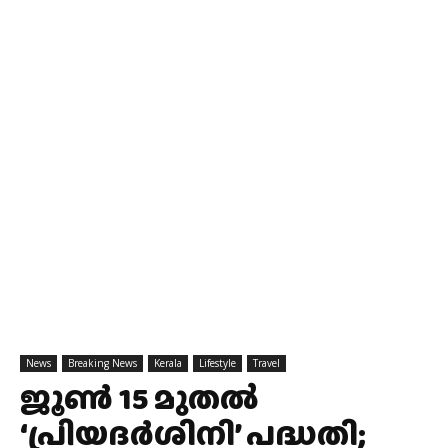
News
Breaking News
Kerala
Lifestyle
Travel
ജൂൺ 15 മുതൽ
‘പ്രിയദർശിനി’ പദ്ധതി;