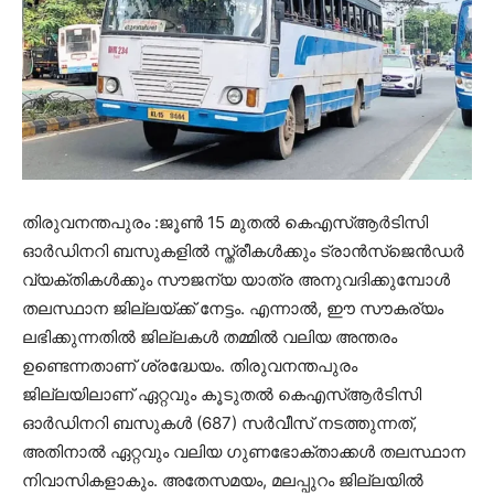
തിരുവനന്തപുരം :ജൂൺ 15 മുതൽ കെഎസ്ആർടിസി
ഓർഡിനറി ബസുകളിൽ സ്ത്രീകൾക്കും ട്രാൻസ്‌ജെൻഡർ
വ്യക്തികൾക്കും സൗജന്യ യാത്ര അനുവദിക്കുമ്പോൾ
തലസ്ഥാന ജില്ലയ്ക്ക് നേട്ടം. എന്നാൽ, ഈ സൗകര്യം
ലഭിക്കുന്നതിൽ ജില്ലകൾ തമ്മിൽ വലിയ അന്തരം
ഉണ്ടെന്നതാണ് ശ്രദ്ധേയം. തിരുവനന്തപുരം
ജില്ലയിലാണ് ഏറ്റവും കൂടുതൽ കെഎസ്ആർടിസി
ഓർഡിനറി ബസുകൾ (687) സർവീസ് നടത്തുന്നത്,
അതിനാൽ ഏറ്റവും വലിയ ഗുണഭോക്താക്കൾ തലസ്ഥാന
നിവാസികളാകും. അതേസമയം, മലപ്പുറം ജില്ലയിൽ