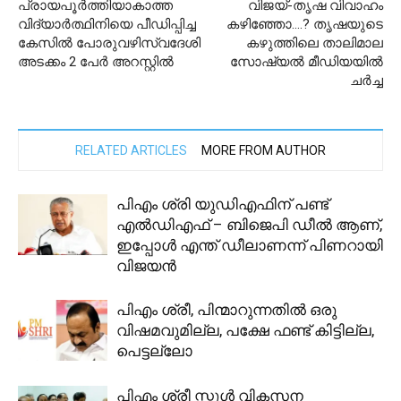
പ്രായപൂർത്തിയാകാത്ത
വിജയ്-തൃഷ വിവാഹം
വിദ്യാർത്ഥിനിയെ പീഡിപ്പിച്ച
കഴിഞ്ഞോ….? തൃഷയുടെ
കേസിൽ പോരുവഴിസ്വദേശി
കഴുത്തിലെ താലിമാല
അടക്കം 2 പേർ അറസ്റ്റിൽ
സോഷ്യല്‍ മീഡിയയില്‍
ചര്‍ച്ച
RELATED ARTICLES
MORE FROM AUTHOR
പിഎം ശ്രി യുഡിഎഫിന് പണ്ട്
എൽഡിഎഫ് – ബിജെപി ഡീൽ ആണ്,
ഇപ്പോൾ എന്ത് ഡീലാണന്ന് പിണറായി
വിജയൻ
പിഎം ശ്രീ, പിന്മാറുന്നതില്‍ ഒരു
വിഷമവുമില്ല, പക്ഷേ ഫണ്ട് കിട്ടില്ല,
പെട്ടല്ലോ
പിഎം ശ്രീ സ്കൂൾ വികസന