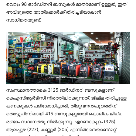
വെറും 98 ഓർഡിനറി ബസുകൾ മാത്രമാണ് ഉള്ളത്, ഇത്
അവിടുത്തെ യാത്രക്കാർക്ക് തിരിച്ചടിയാകാൻ
സാധ്യതയുണ്ട്.
സംസ്ഥാനത്താകെ 3125 ഓർഡിനറി ബസുകളാണ്
കെഎസ്ആർടിസി നിരത്തിലിറക്കുന്നത്. ജില്ല തിരിച്ചുള്ള
കണക്കുകൾ പരിശോധിച്ചാൽ, തിരുവനന്തപുരത്തിന്
തൊട്ടുപിന്നിലായി 415 ബസുകളുമായി കൊല്ലം ജില്ല
രണ്ടാം സ്ഥാനത്തു നിൽക്കുന്നു. എറണാകുളം (325),
ആലപ്പുഴ (227), കണ്ണൂർ (205) എന്നിങ്ങനെയാണ് മറ്റ്