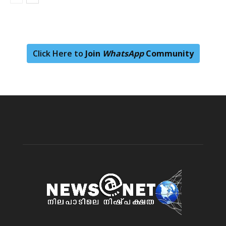
Click Here to
Join
WhatsApp
Community