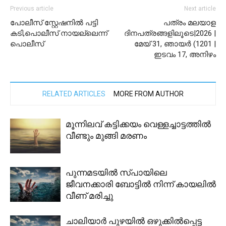
Previous article
Next article
പോലീസ് സ്റ്റേഷനിൽ പട്ടി
പത്രം മലയാള
കടി,പൊലീസ് നായല്ലെന്ന്
ദിനപത്രങ്ങളിലൂടെ|2026 |
പൊലീസ്
മേയ് 31, ഞായര്‍ (1201 |
ഇടവം 17, അനിഴം
RELATED ARTICLES
MORE FROM AUTHOR
മൂന്നിലവ് കട്ടിക്കയം വെള്ളച്ചാട്ടത്തിൽ
വീണ്ടും മുങ്ങി മരണം
പുന്നമടയിൽ സ്പായിലെ
ജീവനക്കാരി ബോട്ടിൽ നിന്ന് കായലിൽ
വീണ് മരിച്ചു
ചാലിയാർ പുഴയിൽ ഒഴുക്കിൽപ്പെട്ട