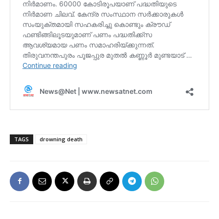
TAGS
drowning death