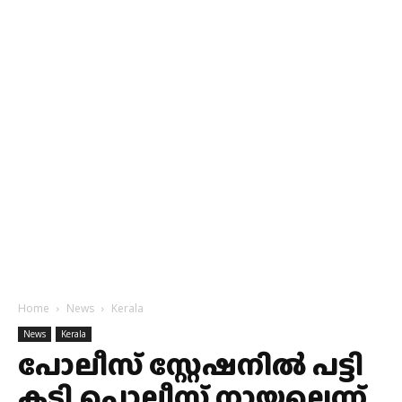
Home
News
Kerala
News
Kerala
പോലീസ് സ്റ്റേഷനിൽ പട്ടി
കടി,പൊലീസ് നായല്ലെന്ന്