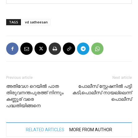
TAGS
vd satheesan
Previous article
Next article
അതിവേഗ റെയിൽ പാത
പോലീസ് സ്റ്റേഷനിൽ പട്ടി
തിരുവനന്തപുരത്ത് നിന്നും
കടി,പൊലീസ് നായല്ലെന്ന്
കണ്ണൂര് വരെ
പൊലീസ്
പദ്ധതിയിങ്ങനെ
RELATED ARTICLES
MORE FROM AUTHOR