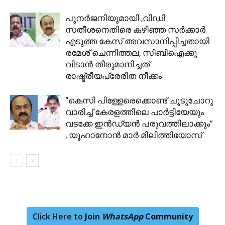
പുനര്‍ജനിയുമായി ,വിഡി
സതീശനെതിരെ കഴിഞ്ഞ സര്‍ക്കാര്‍
എടുത്ത കേസ് അവസാനിപ്പിച്ചതായി
രമേശ് ചെന്നിത്തല, സിബിഐക്കു
വിടാന്‍ തീരുമാനിച്ചത്
രാഷ്ട്രീയപ്രേരിത നീക്കം
“കെസി പിള്ളേരെക്കൊണ്ട് ചൂടുചോറു
വാരിച്ച് കേരളത്തിലെ പാർട്ടിയേയും
വടക്കേ ഇൻഡ്യൻ പരുവത്തിലാക്കും”
, യൂഹാനോൻ മാർ മിലിത്തിയോസ്
Click Here to
Join
WhatsApp
Community