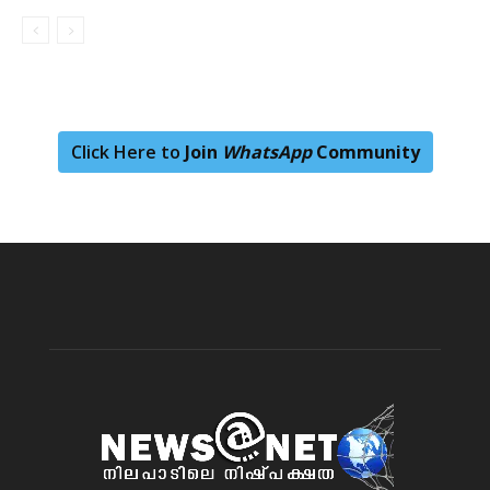
Click Here to
Join
WhatsApp
Community