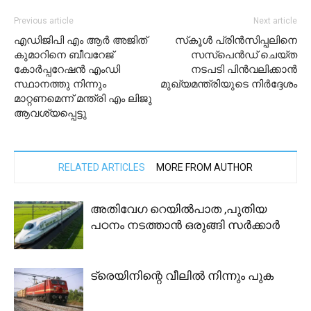
Previous article
Next article
എഡിജിപി എം ആർ അജിത്
സ്‌കൂള്‍ പ്രിന്‍സിപ്പലിനെ
കുമാറിനെ ബീവറേജ്
സസ്‌പെന്‍ഡ് ചെയ്ത
കോർപ്പറേഷൻ എംഡി
നടപടി പിന്‍വലിക്കാന്‍
സ്ഥാനത്തു നിന്നും
മുഖ്യമന്ത്രിയുടെ നിര്‍ദ്ദേശം
മാറ്റണമെന്ന് മന്ത്രി എം ലിജു
ആവശ്യപ്പെട്ടു
RELATED ARTICLES
MORE FROM AUTHOR
അതിവേഗ റെയിൽപാത ,പുതിയ
പഠനം നടത്താൻ ഒരുങ്ങി സർക്കാർ
ട്രെയിനിന്റെ വീലിൽ നിന്നും പുക