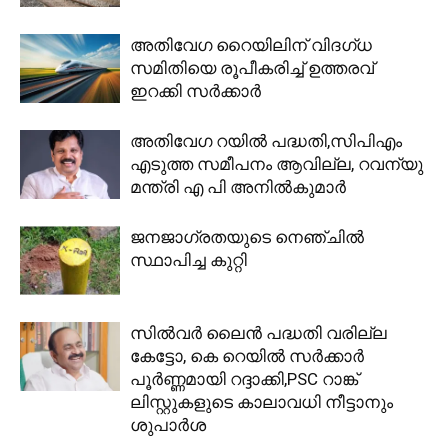
അതിവേഗ റൈയിലിന് വിദഗ്ധ
സമിതിയെ രൂപീകരിച്ച് ഉത്തരവ്
ഇറക്കി സർക്കാർ
അതിവേഗ റയിൽ പദ്ധതി,സിപിഎം
എടുത്ത സമീപനം ആവില്ല, റവന്യു
മന്ത്രി എ പി അനിൽകുമാർ
ജനജാഗ്രതയുടെ നെഞ്ചില്‍
സ്ഥാപിച്ച കുറ്റി
സിൽവർ ലൈൻ പദ്ധതി വരില്ല
കേട്ടോ, കെ റെയില്‍ സർക്കാർ
പൂർണ്ണമായി റദ്ദാക്കി,PSC റാങ്ക്
ലിസ്റ്റുകളുടെ കാലാവധി നീട്ടാനും
ശുപാര്‍ശ