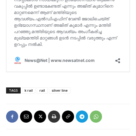
TAGS
k rail
rail
silver line