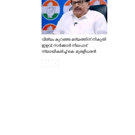
വീര്യം കുറഞ്ഞ മദ്യത്തിന് നികുതി
ഇളവ്; സർക്കാർ നിലപാട്
ന്യായീകരിച്ച് കെ. മുരളീധരൻ