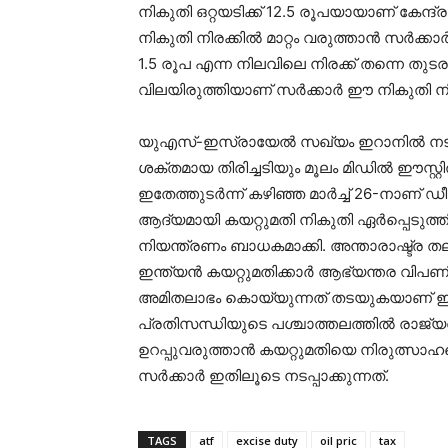
നികുതി ഒറ്റയടിക്ക് 12.5 രൂപയായാണ് കേന്ദ്ര
നികുതി നിരക്കിൽ മാറ്റം വരുത്താൻ സർക്കാർ 
1.5 രൂപ എന്ന നിലവിലെ നിരക്ക് തന്നെ തു
വിലയിരുത്തിയാണ് സർക്കാർ ഈ നികുതി നിരക
യുഎസ്-ഇസ്രായേൽ സഖ്യം ഇറാനിൽ നടത
ശക്തമായ തിരിച്ചടിയും മൂലം മിഡിൽ ഈസ്റ്റി
ഇതേത്തുടർന്ന് കഴിഞ്ഞ മാർച്ച് 26-നാണ്
ആദ്യമായി കയറ്റുമതി നികുതി ഏർപ്പെടുത്ത
നിയന്ത്രണം ബാധകമാക്കി. അന്താരാഷ്ട്ര 
ഇന്ത്യൻ കയറ്റുമതിക്കാർ ആഭ്യന്തര വിപണി
അമിതലാഭം കൊയ്യുന്നത് തടയുകയാണ് ഈ 
പ്രതിസന്ധിയുടെ പശ്ചാത്തലത്തിൽ രാജ്യ
ഉറപ്പുവരുത്താൻ കയറ്റുമതിയെ നിരുത്സാഹപ്
സർക്കാർ ഇതിലൂടെ നടപ്പാക്കുന്നത്.
TAGS
atf
excise duty
oil pric
tax