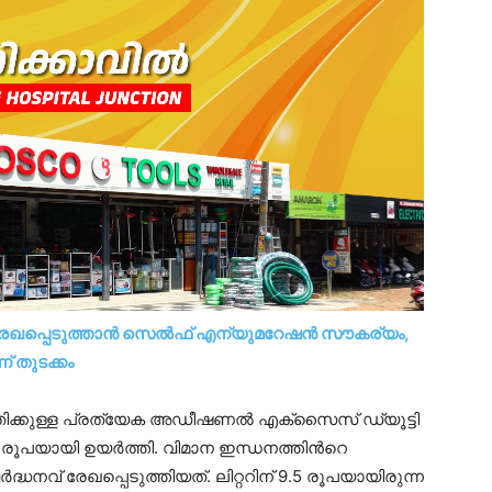
ം രേഖപ്പെടുത്താൻ സെൽഫ് എന്യുമറേഷൻ സൗകര്യം,
 തുടക്കം
തിക്കുള്ള പ്രത്യേക അഡീഷണൽ എക്സൈസ് ഡ്യൂട്ടി
 14 രൂപയായി ഉയർത്തി. വിമാന ഇന്ധനത്തിന്‍റെ
്ധനവ് രേഖപ്പെടുത്തിയത്. ലിറ്ററിന് 9.5 രൂപയായിരുന്ന