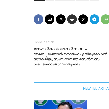
Previous article
ജനങ്ങൾക്ക് വിവരങ്ങൾ സ്വയം
രേഖപ്പെടുത്താൻ സെൽഫ് എന്യുമറേഷൻ
സൗകര്യം, സംസ്ഥാനത്ത് സെൻസസ്
നടപടികൾക്ക് ഇന്ന് തുടക്കം
RELATED ARTIC