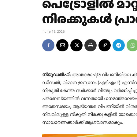
പെട്രോളിൽ മാറ്റ
നിരക്കുകൾ പ്ര
June 16, 2026
ന്യൂഡൽഹി:
അന്താരാഷ്ട്ര വിപണിയിലെ ക
ഡീസൽ, വിമാന ഇന്ധനം (എടിഎഫ്) എന്നിവ
നികുതി കേന്ദ്ര സർക്കാർ വീണ്ടും വർദ്ധിപ്പ
പ്രാബല്യത്തിൽ വന്നതായി ധനമന്ത്രാലയ
അതേസമയം, ആഭ്യന്തര വിപണിയിൽ വിതര
നിലവിലുള്ള നികുതി നിരക്കുകളിൽ യാതൊരുവി
സാധാരണക്കാർക്ക് ആശ്വാസമാകും.