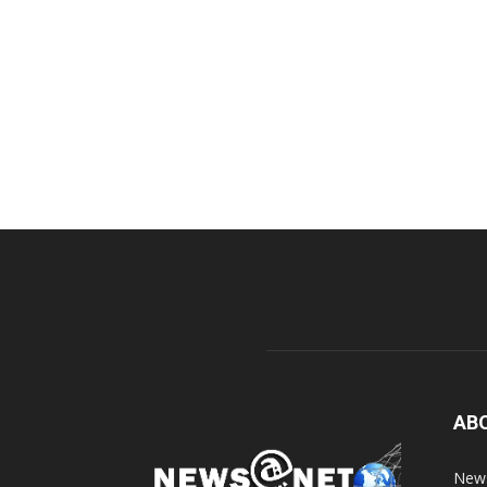
AB
News