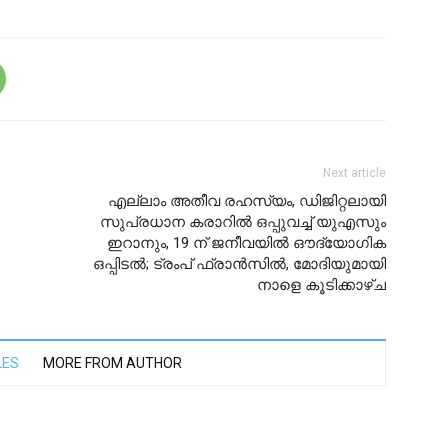
Next article
എല്ലാം അതീവ രഹസ്യം, ഡിജിറ്റലായി
സുപ്രധാന കരാറിൽ ഒപ്പുവച്ച് യുഎസും
ഇറാനും, 19 ന് ജനീവയിൽ ഔദ്യോഗിക
ഒപ്പിടൽ; ട്രംപ് ഫ്രാൻസിൽ, മോദിയുമായി
നാളെ കൂടിക്കാഴ്ച
LES
MORE FROM AUTHOR