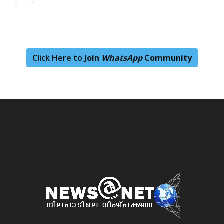
Click Here to
Join
WhatsApp
Community