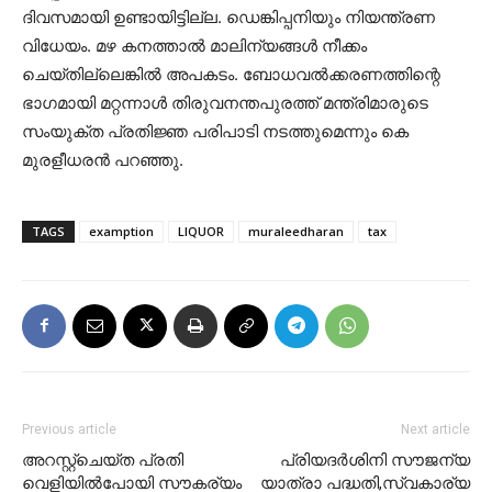
ദിവസമായി ഉണ്ടായിട്ടില്ല. ഡെങ്കിപ്പനിയും നിയന്ത്രണ
വിധേയം. മഴ കനത്താൽ മാലിന്യങ്ങൾ നീക്കം
ചെയ്തില്ലെങ്കിൽ അപകടം. ബോധവൽക്കരണത്തിന്റെ
ഭാഗമായി മറ്റന്നാൾ തിരുവനന്തപുരത്ത് മന്ത്രിമാരുടെ
സംയുക്ത പ്രതിജ്ഞ പരിപാടി നടത്തുമെന്നും കെ
മുരളീധരൻ പറഞ്ഞു.
TAGS
examption
LIQUOR
muraleedharan
tax
Previous article
Next article
അറസ്റ്റ്ചെയ്ത പ്രതി
പ്രിയദർശിനി സൗജന്യ
വെളിയില്‍പോയി സൗകര്യം
യാത്രാ പദ്ധതി,സ്വകാര്യ