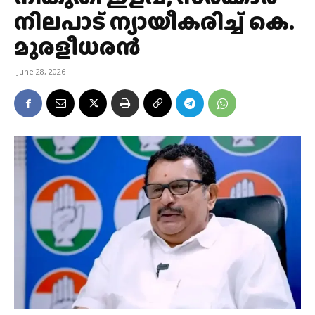
നിലപാട് ന്യായീകരിച്ച് കെ.
മുരളീധരൻ
June 28, 2026