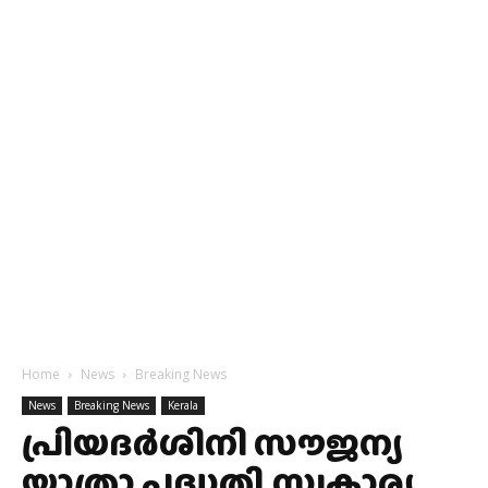
Home
News
Breaking News
News
Breaking News
Kerala
പ്രിയദർശിനി സൗജന്യ
യാത്രാ പദ്ധതി,സ്വകാര്യ