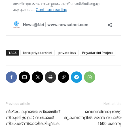
TAGS
ksrtc priyadarshini
private bus
Priyadarsini Project
Previous article
Next article
വീര്യം കുറഞ്ഞ മദ്യത്തിന്
വെനസ്വേല,ഇരട്ട
നികുതി ഇളവ്; സർക്കാർ
ഭൂകമ്പങ്ങളിൽ മരണ സംഖ്യ
നിലപാട് ന്യായീകരിച്ച് കെ.
1500 കടന്നു