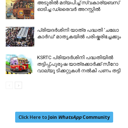
അടൂരിൽ മദ്യപിച്ച് സ്വകാര്യബസ്
ഓടിച്ച ഡ്രൈവർ അറസ്റ്റിൽ
പ്രിയദർശിനി യാത്ര പദ്ധതി ‘ചലോ
കാർഡ്’ മാതൃകയിൽ പരിഷ്കരിച്ചേക്കും
KSRTC പ്രിയദർശിനി പദ്ധതിയിൽ
തട്ടിപ്പ്,പുരുഷ യാത്രക്കാർക്ക് സീറോ
വാല്യൂ ടിക്കറ്റുകൾ നൽകി പണം തട്ടി
Click Here to
Join
WhatsApp
Community