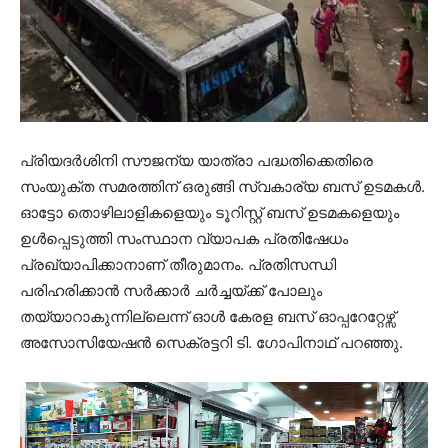
പ്രിയദർശിനി സൗജന്യ യാത്രാ പദ്ധതിക്കെതിരെ
സംയുക്ത സമരത്തിന് ഒരുങ്ങി സ്വകാര്യ ബസ് ഉടമകൾ.
ഓട്ടോ തൊഴിലാളികളെയും ടൂറിസ്റ്റ് ബസ് ഉടമകളെയും
ഉൾപ്പെടുത്തി സംസ്ഥാന വ്യാപക പ്രതിഷേധം
പ്രഖ്യാപിക്കാനാണ് തീരുമാനം. പ്രതിസന്ധി
പരിഹരിക്കാൻ സർക്കാർ ചർച്ചയ്ക്ക് പോലും
തയ്യാറാകുന്നില്ലെന്ന് ഓൾ കേരള ബസ് ഓപ്പറേറ്റേഴ്സ്
അസോസിയേഷൻ സെക്രട്ടറി ടി. ഗോപിനാഥ് പറഞ്ഞു.