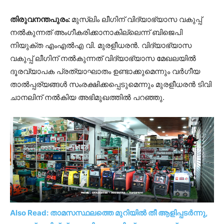
തിരുവനന്തപുരം:
മുസ്ലിം ലീ​ഗിന് വിദ്യാഭ്യാസ വകുപ്പ്
നൽകുന്നത് അം​ഗീകരിക്കാനാകില്ലെന്ന് ബിജെപി
നിയുക്ത എംഎൽഎ വി. മുരളീധരൻ. വിദ്യാഭ്യാസ
വകുപ്പ് ലീഗിന് നൽകുന്നത് വിദ്യാഭ്യാസ മേഖലയിൽ
ദൂരവ്യാപക പ്രത്യാഘാതം ഉണ്ടാക്കുമെന്നും വർഗീയ
താൽപ്പര്യങ്ങൾ സംരക്ഷിക്കപ്പെടുമെന്നും മുരളീധരൻ ടിവി
ചാനലിന് നൽകിയ അഭിമുഖത്തിൽ പറഞ്ഞു.
Also Read: താമസസ്ഥലത്തെ മുറിയിൽ തീ ആളിപ്പടർന്നു,