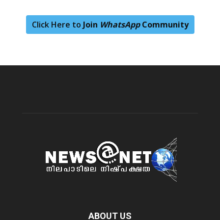
Click Here to
Join
WhatsApp
Community
ABOUT US