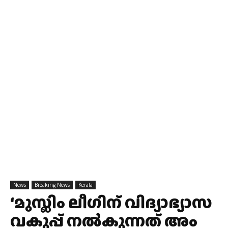
News
Breaking News
Kerala
‘മുസ്ലിം ലീ​ഗിന് വിദ്യാഭ്യാസ
വകുപ്പ് നൽകുന്നത് അം​