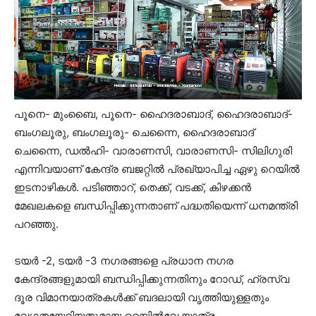
പൂനെ- മുംബൈ, പൂനെ- ഹൈദരാബാദ്, ഹൈദരാബാദ്-
ബംഗലൂരു, ബംഗലൂരു- ചെന്നൈ, ഹൈദരാബാദ്
ചെന്നൈ, ഡല്‍ഹി- വാരാണസി, വാരാണസി- സിലിഗുരി
എന്നിവയാണ് കേന്ദ്ര ബജറ്റില്‍ പ്രഖ്യാപിച്ച ഏഴു റെയില്‍
ഇടനാഴികള്‍. പടിഞ്ഞാറ്, തെക്ക്, വടക്ക്, കിഴക്കന്‍
മേഖലകളെ ബന്ധിപ്പിക്കുന്നതാണ് പദ്ധതിയെന്ന് ധനമന്ത്രി
പറഞ്ഞു.
ടയര്‍ -2, ടയര്‍ -3 നഗരങ്ങളെ പ്രധാന നഗര
കേന്ദ്രങ്ങളുമായി ബന്ധിപ്പിക്കുന്നതിനും റോഡ്, ഹ്രസ്വ
ദൂര വിമാനയാത്രകള്‍ക്ക് ബദലായി വൃത്തിയുള്ളതും
വേഗതയേറിയതുമായ റെയില്‍വേ യാത്ര