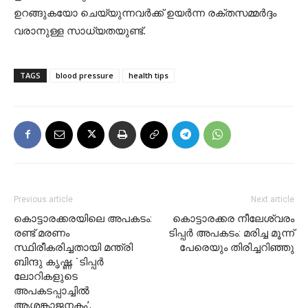
ഉറങ്ങുകയോ ചെയ്യുന്നവർക്ക് ഉയർന്ന രക്തസമ്മർദ്ദം
വരാനുള്ള സാധ്യതയുണ്ട്.
TAGS
blood pressure
health tips
Previous article
Next article
കൊട്ടാരക്കരയിലെ അപകടം:
കൊട്ടാരക്കര നീലേശ്വരം
രണ്ട് മരണം
ടിപ്പർ അപകടം: മരിച്ച മൂന്ന്
സ്ഥിരീകരിച്ചതായി മന്ത്രി
പേരെയും തിരിച്ചറിഞ്ഞു
ബിന്ദു കൃഷ്ണ; `ടിപ്പർ
ലോറികളുടെ
അപകടപ്പാച്ചിൽ
ആശങ്കാജനകം’,