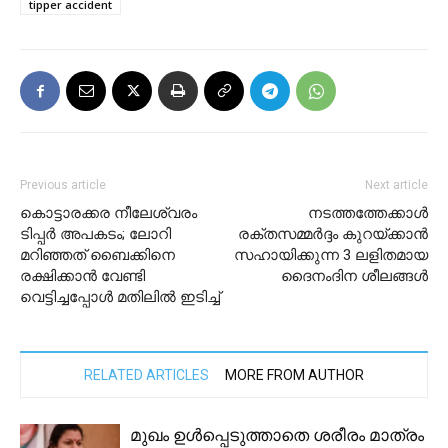
tipper accident
Previous article
Next article
കൊട്ടാരക്കര നീലേശ്വരം
നടത്തത്തേക്കാൾ
ടിപ്പർ അപകടം; ലോറി
രക്തസമ്മർദ്ദം കുറയ്ക്കാൻ
മറിഞ്ഞത് ബൈക്കിനെ
സഹായിക്കുന്ന 3 ലളിതമായ
രക്ഷിക്കാൻ വേണ്ടി
ദൈനംദിന ശീലങ്ങൾ
വെട്ടിച്ചപ്പോൾ മതിലിൽ ഇടിച്ച്
RELATED ARTICLES
MORE FROM AUTHOR
മുഖം ഉള്‍പ്പെടുത്താതെ ശരീരം മാത്രം