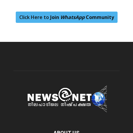
Click Here to
Join
WhatsApp
Community
ABOUT US