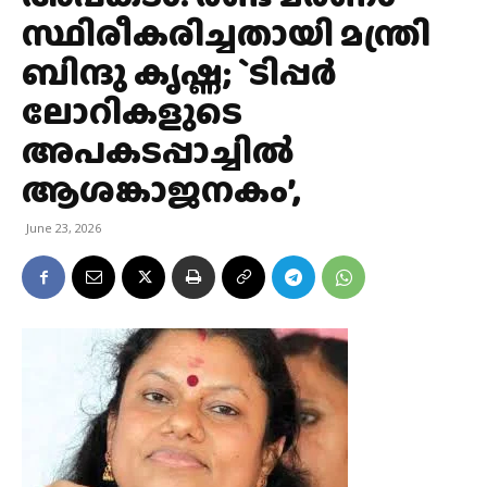
സ്ഥിരീകരിച്ചതായി മന്ത്രി
ബിന്ദു കൃഷ്ണ; `ടിപ്പർ
ലോറികളുടെ
അപകടപ്പാച്ചിൽ
ആശങ്കാജനകം’,
June 23, 2026