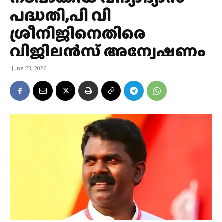
പദ്ധതി,പി വി
ശ്രീനിജിനെതിരെ
വിജിലന്‍സ് അന്വേഷണം
June 23, 2026