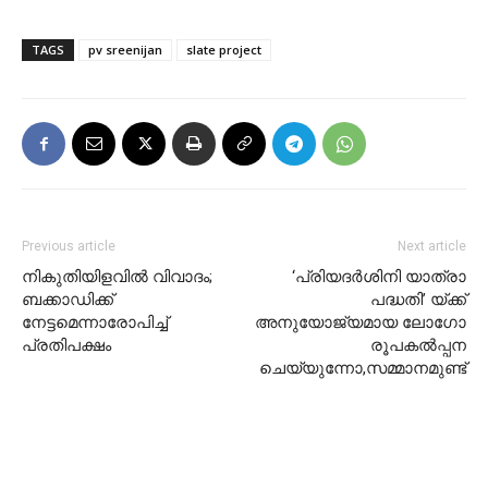
TAGS
pv sreenijan
slate project
Previous article
Next article
നികുതിയിളവിൽ വിവാദം;
‘പ്രിയദര്‍ശിനി യാത്രാ
ബക്കാഡിക്ക്
പദ്ധതി’ യ്ക്ക്
നേട്ടമെന്നാരോപിച്ച്
അനുയോജ്യമായ ലോഗോ
പ്രതിപക്ഷം
രൂപകല്‍പ്പന
ചെയ്യുന്നോ,സമ്മാനമുണ്ട്