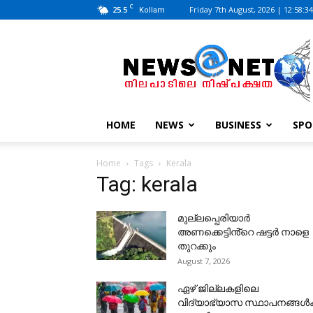
C
25.5
Friday 7th August, 2026 | 12:58:3
Kollam
News@Net
|
www.newsatnet.com
HOME
NEWS
BUSINESS
SPO
Home
Tags
Kerala
Tag: kerala
മുല്ലപ്പെരിയാർ
അണക്കെട്ടിൻ്റെ ഷട്ടർ നാളെ
തുറക്കും
August 7, 2026
ഏഴ് ജില്ലകളിലെ
വിദ്യാഭ്യാസ സ്ഥാപനങ്ങൾക്