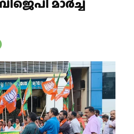
ിജെപി മാർച്ച്