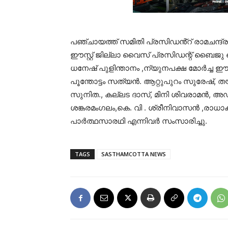
പഞ്ചായത്ത് സമിതി പ്രസിഡൻ്റ് രാമചന്ദ്ര
ഈസ്റ്റ് ജില്ലാ വൈസ് പ്രസിഡന്റ് ബൈജു 
ധനേഷ് പുളിന്താനം ,ന്യുനപക്ഷ മോർച്ച ഈസ്
പൂന്തോട്ടം സത്യൻ. ആറ്റുപുറം സുരേഷ്, ത
സുനിത., കല്ലട ദാസ്, മിനി ശിവരാമൻ, അഡ
ശങ്കരമംഗലം,കെ. വി . ശ്രീനിവാസൻ ,രാധാ
പാർത്ഥസാരഥി എന്നിവർ സംസാരിച്ചു.
TAGS
SASTHAMCOTTA NEWS