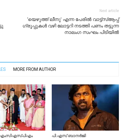
Next article
‘യെഴുത്ത് ലീനു’ എന്ന പേരിൽ വാട്ട്സ്ആപ്പ്
ടു
ഗ്രൂപ്പുകൾ വഴി ലോട്ടറി നടത്തി പണം തട്ടുന്ന
നാലംഗ സംഘം പിടിയിൽ
LES
MORE FROM AUTHOR
എംഎംസിഎസ്പിഎം
പി.എസ് ബാനർജി