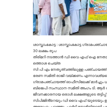
ശാസ്താംകോട്ട : ശാസ്താംകോട്ട ഗ്രാമപഞ്
30 ലക്ഷം രൂപ
തിരിമറി നടത്താൻ ഡി വൈ എഫ് ഐ നേതാവു
ഒത്താശ ചെയ്ത
സി പി എം നേതൃത്വത്തിലുള്ള പഞ്ചായത്ത്
ഭരണ സമിതി രാജി വയ്ക്കണം എന്നാവശ്യപ്പെട്
ഗ്രാമപഞ്ചായത്ത് ഓഫീസിലേക്ക് മാർച്ചും ധ
ബിജെപി സംസ്ഥാന സമിതി അംഗം ടി. ആർ അ
ജീവനക്കാരനായ ഒരാൾ ലക്ഷങ്ങളുടെ തട്ടിപ്പ് 
സിപിമ്മിൻ്റെയും ഡി വൈ എഫ് യുടെയും ഉന്ന
അദ്ധേഹം പറഞ്ഞു. പാർട്ടി നോമിനിയായ