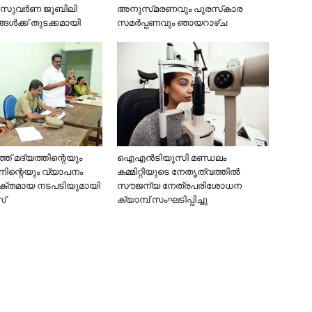
 സുവർണ ജൂബിലി
അനുസ്‌മരണവും പുരസ്‌കാര
ക്ക് തുടക്കമായി
സമർപ്പണവും ഞായറാഴ്ച
് മദ്യത്തിന്റെയും
ഐഎൻടിയുസി മണ്ഡലം
്നിന്റെയും വ്യാപനം
കമ്മിറ്റിയുടെ നേതൃത്വത്തിൽ
്തമായ നടപടിയുമായി
സൗജന്യ നേത്രപരിശോധന
്
ക്യാമ്പ് സംഘടിപ്പിച്ചു