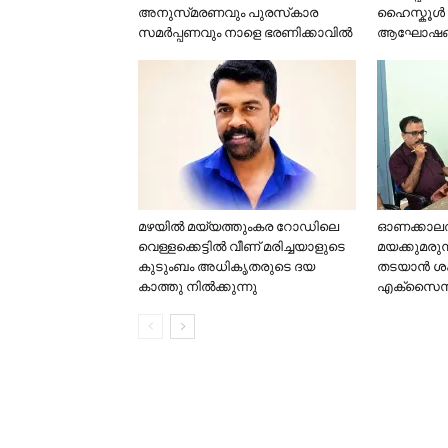
അനുസ്‌മരണവും പുരസ്‌കാര
ഹൈസ്കൂൾ
സമർപ്പണവും നാളെ ഭരണിക്കാവിൽ
ആഘോഷങ്ങൾ
മഴയില്‍ മയ്യത്തുംകര റോഡിലെ
ഓണക്കാലത്ത
വെള്ളക്കെട്ടില്‍ വീണ് മരിച്ചയാളുടെ
മയക്കുമരുന
കുടുംബം അധികൃതരുടെ ദയ
തടയാൻ ശക
കാത്തു നില്‍ക്കുന്നു
എക്സൈസ