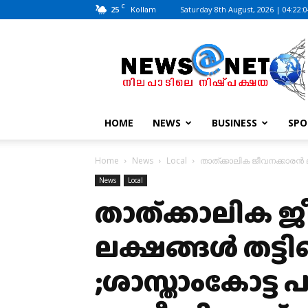
C
25
Saturday 8th August, 2026 | 04:22:
Kollam
News@Net
|
www.newsatnet.com
HOME
NEWS
BUSINESS
SPO
Home
News
Local
താത്ക്കാലിക ജീവനക്കാരൻ ല
News
Local
താത്ക്കാലിക 
ലക്ഷങ്ങൾ തട്ട
;ശാസ്താംകോട്ട 