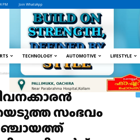
04 PM
Join WhatsApp
Advertisement
RTS
TECHNOLOGY
AUTOMOTIVE
LIFESTYLE
ക്ഷങ്ങൾ തട്ടിയെടുത്ത സംഭവം ;ശാസ്താംകോട്ട പഞ്ചായത്ത് ഓഫീസിലേക്ക് ബിജെപി
ജീവനക്കാരൻ
ിയെടുത്ത സംഭവം
പഞ്ചായത്ത്