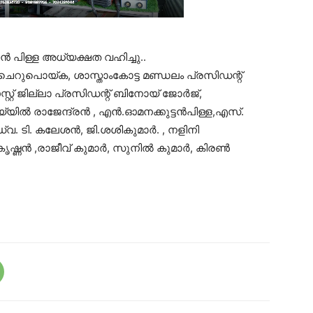
ൻ പിള്ള അധ്യക്ഷത വഹിച്ചു..
ചെറുപൊയ്ക, ശാസ്താംകോട്ട മണ്ഡലം പ്രസിഡന്റ്
റ്റ് ജില്ലാ പ്രസിഡന്റ് ബിനോയ്‌ ജോർജ്,
യ്യിൽ രാജേന്ദ്രൻ , എൻ.ഓമനക്കുട്ടൻപിള്ള,എസ്.
്വ. ടി. കലേശൻ, ജി.ശശികുമാർ. , നളിനി
കൃഷ്ണൻ ,രാജീവ് കുമാർ, സുനിൽ കുമാർ, കിരൺ