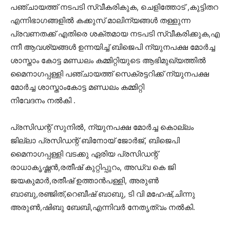
പഞ്ചായത്ത് നടപടി സ്വീകരികുക, ചെളിത്തോട് ,കുട്ടിതറ
എന്നിഭാഗങ്ങളിൽ കക്കുസ് മാലിന്യങ്ങൾ തള്ളുന്ന
പ്രവണതക്ക് എതിരെ ശക്തമായ നടപടി സ്വീകരിക്കുക,എ
ന്നീ ആവശ്യങ്ങൾ ഉന്നയിച്ച് ബിജെപി ന്യുനപക്ഷ മോർച്ച
ശാസ്താം കോട്ട മണ്ഡലം കമ്മിറ്റിയുടെ ആഭിമുഖ്യത്തിൽ
മൈനാഗപ്പള്ളി പഞ്ചായത്ത് സെക്രട്ടറിക്ക് ന്യുനപക്ഷ
മോർച്ച ശാസ്താംകോട്ട മണ്ഡലം കമ്മിറ്റി
നിവേദനം നൽകി .
പ്രസിഡന്റ് സുനിൽ, ന്യുനപക്ഷ മോർച്ച കൊല്ലം
ജില്ലാ പ്രസിഡന്റ് ബിനോയ്‌ ജോർജ്, ബിജെപി
മൈനാഗപ്പള്ളി വടക്കു ഏരിയ പ്രസിഡന്റ്
രാധാകൃഷ്ണൻ,രതീഷ് കുറ്റിപ്പുറം, അഡ്വ കെ ജി
ജയകുമാർ,രതീഷ് ഉത്താൻപള്ളി, അരുൺ
ബാബു,രഞ്ജിത്,റെബീഷ് ബാബു, ടി വി മഹേഷ്‌,ചിന്നു
അരുൺ,ഷിബു ബേബി,എന്നിവർ നേതൃത്വം നൽകി.