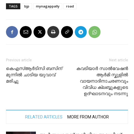
TAGS
bjp
mynagappally
road
Previous article
Next article
കെഎസ്ആർടിസി ബസിന്
കവടിയാർ സാൽവേഷൻ
മുന്നിൽ ചാടിയ യുവാവ്
ആർമി സ്കൂളിൽ
മരിച്ചു
വായനാദിനാചരണവും
വിവിധ ക്ലബ്ബുകളുടെ
ഉദ്ഘാടനവും നടന്നു
RELATED ARTICLES
MORE FROM AUTHOR