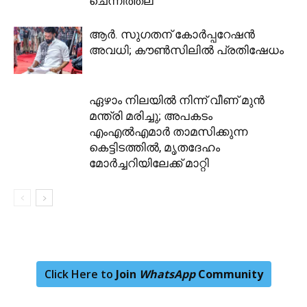
ചെന്നിത്തല
ആർ. സുഗതന് കോർപ്പറേഷൻ
അവധി; കൗൺസിലിൽ പ്രതിഷേധം
ഏഴാം നിലയിൽ നിന്ന് വീണ് മുൻ
മന്ത്രി മരിച്ചു; അപകടം
എംഎൽഎമാർ താമസിക്കുന്ന
കെട്ടിടത്തിൽ, മൃതദേഹം
മോർച്ചറിയിലേക്ക് മാറ്റി
Click Here to
Join
WhatsApp
Community