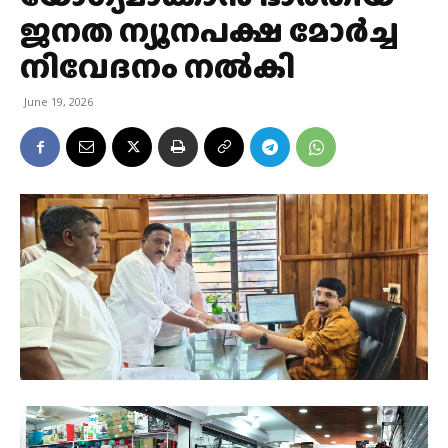
ജനത ന്യൂനപക്ഷ മോർച്ച
നിവേദനം നൽകി
June 19, 2026