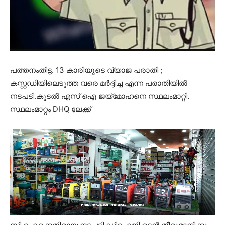
പത്തനംതിട്ട. 13 കാരിയുടെ വ്യാജ പരാതി ;
കസ്റ്റഡിയിലെടുത്ത വരെ മർദ്ദിച്ച എന്ന പരാതിയിൽ
നടപടി.കൂടൽ എസ് ഐ ജയ്മോഹനെ സ്ഥലംമാറ്റി.
സ്ഥലംമാറ്റം DHQ ലേക്ക്