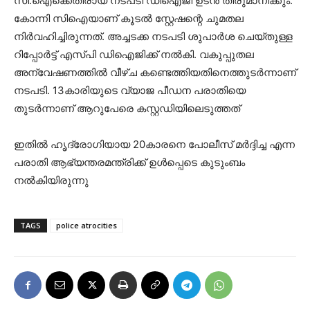
സി.ഐക്കെതിരായ നടപടി ഡിഐജി ഉടൻ തീരുമാനിക്കും.
കോന്നി സിഐയാണ് കൂടൽ സ്റ്റേഷന്റെ ചുമതല
നിർവഹിച്ചിരുന്നത്. അച്ചടക്ക നടപടി ശുപാർശ ചെയ്തുള്ള
റിപ്പോർട്ട് എസ്പി ഡിഐജിക്ക് നൽകി. വകുപ്പുതല
അന്വേഷണത്തിൽ വീഴ്ച കണ്ടെത്തിയതിനെത്തുടർന്നാണ്
നടപടി. 13കാരിയുടെ വ്യാജ പീഡന പരാതിയെ
തുടർന്നാണ് ആറുപേരെ കസ്റ്റഡിയിലെടുത്തത്
ഇതിൽ ഹൃദ്രോഗിയായ 20കാരനെ പോലീസ് മർദ്ദിച്ച എന്ന
പരാതി ആഭ്യന്തരമന്ത്രിക്ക് ഉൾപ്പെടെ കുടുംബം
നൽകിയിരുന്നു
TAGS
police atrocities