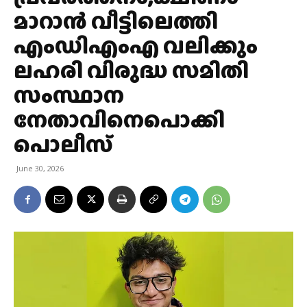
മാറാന്‍ വീട്ടിലെത്തി
എംഡിഎംഎ വലിക്കും
ലഹരി വിരുദ്ധ സമിതി
സംസ്ഥാന
നേതാവിനെപൊക്കി
പൊലീസ്
June 30, 2026