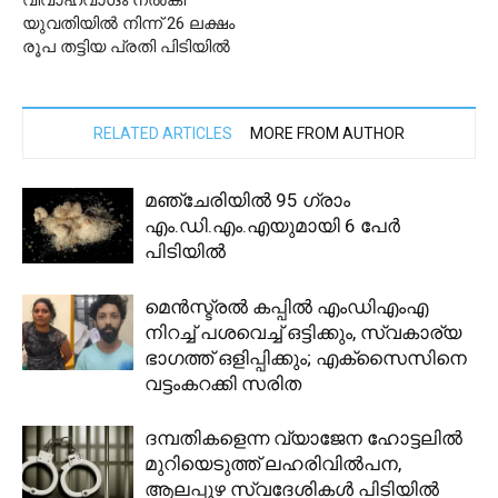
യുവതിയിൽ നിന്ന് 26 ലക്ഷം
രൂപ തട്ടിയ പ്രതി പിടിയിൽ
RELATED ARTICLES
MORE FROM AUTHOR
മഞ്ചേരിയിൽ 95 ഗ്രാം
എം.ഡി.എം.എയുമായി 6 പേർ
പിടിയിൽ
മെന്‍സ്ട്രല്‍ കപ്പില്‍ എംഡിഎംഎ
നിറച്ച് പശവെച്ച് ഒട്ടിക്കും, സ്വകാര്യ
ഭാഗത്ത് ഒളിപ്പിക്കും; എക്‌സൈസിനെ
വട്ടംകറക്കി സരിത
ദമ്പതികളെന്ന വ്യാജേന ഹോട്ടലില്‍
മുറിയെടുത്ത് ലഹരിവില്‍പന,
ആലപ്പുഴ സ്വദേശികള്‍ പിടിയില്‍