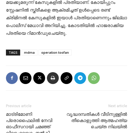
മയക്കുമരുന്ന് കേസുകളില്‍ പ്രതിയാണ്. കോയിപ്പുറം
സ്റ്റേഷനില്‍ സ്ത്രീകളെ ആക്രമിച്ചത് ഉള്‍പ്പെടെ രണ്ട്
ക്രിമിനല്‍ കേസുകളില്‍ ഇയാള്‍ പ്രതിയാണെന്നും ജില്ലാ
പൊലീസ് മേധാവി അറിയിച്ചു. കോടതിയില്‍ ഹാജരാക്കിയ
പ്രതിയെ റിമാന്‍ഡുചെയ്തു.
TAGS
mdma
operation toofan
Previous article
Next article
മാട്രിമോണി
വൃദ്ധദമ്പതികൾ വീടിനുള്ളിൽ
പ്രൊഫൈലിൽ നേവി
തീകൊളുത്തി ആത്മഹത്യ
ഓഫീസറായി ചമഞ്ഞ്
ചെയ്ത നിലയിൽ
വിവാഹവാഗ്ദം നൽകി