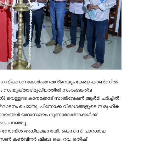
വിഭാഗ വികസന കോർപ്പറേഷൻ്റെയും കേരള കൗൺസിൽ
ം സംയുക്താഭിമുഖ്യത്തിൽ സംരംഭകത്വ
026) വെള്ളറട കാനക്കോട് സാൽവേഷൻ ആർമി ചർച്ചിൽ
ഉദ്ഘാടനം ചെയ്തു. പിന്നോക്ക വിഭാഗങ്ങളുടെ സമൂഹിക
ഹായങ്ങൾ യഥാസമയം ഗുണഭോക്താക്കൾക്ക്
ദേഹം പറഞ്ഞു.
ആർ നോബിൾ അധ്യക്ഷനായി. കെസിസി പാറശാല
റീഫൻസൺ കൺവീനർ ഷിബു കെ, റവ. രതീഷ്