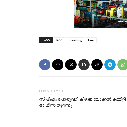
TAGS
KCC
meeting
tvm
Previous article
സിപിഎം പോരുവഴി കിഴക്ക് ലോക്കൽ കമ്മിറ്റി
ഓഫിസ് തുറന്നു