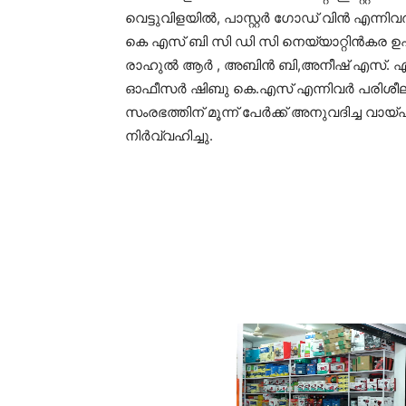
വെട്ടുവിളയിൽ, പാസ്റ്റർ ഗോഡ് വിൻ എന്നിവർ
കെ എസ് ബി സി ഡി സി നെയ്യാറ്റിൻകര 
രാഹുൽ ആർ , അബിൻ ബി,അനീഷ് എസ്. എസ്
ഓഫീസർ ഷിബു കെ.എസ് എന്നിവർ പരിശീല
സംരഭത്തിന് മൂന്ന് പേർക്ക് അനുവദിച്ച വ
നിർവ്വഹിച്ചു.