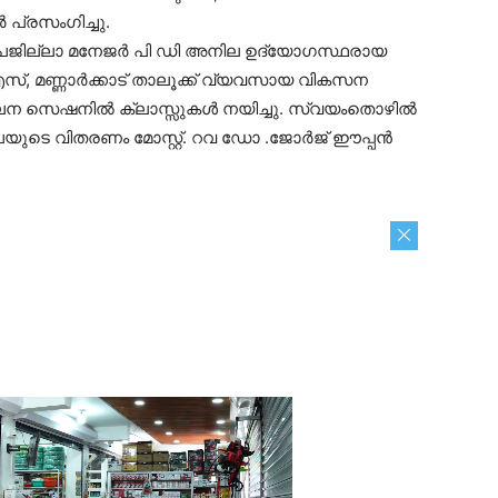
 പ്രസംഗിച്ചു.
ഉപജില്ലാ മനേജർ പി ഡി അനില ഉദ്യോഗസ്ഥരായ
, മണ്ണാർക്കാട് താലൂക്ക് വ്യവസായ വികസന
ന സെഷനിൽ ക്ലാസ്സുകൾ നയിച്ചു. സ്വയംതൊഴിൽ
ായ്പയുടെ വിതരണം മോസ്റ്റ്. റവ ഡോ .ജോർജ് ഈപ്പൻ