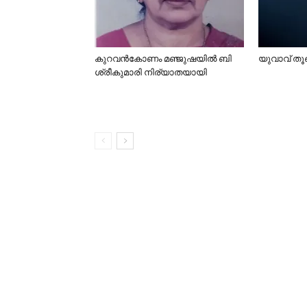
കുറവൻകോണം മഞ്ജുഷയിൽ ബി
യുവാവ് തൂങ
ശ്രീകുമാരി നിര്യാതയായി