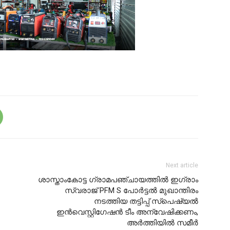
Next article
ശാസ്താംകോട്ട ഗ്രാമപഞ്ചായത്തിൽ ഇഗ്രാം
സ്വരാജ് PFM S പോർട്ടൽ മുഖാന്തിരം
നടത്തിയ തട്ടിപ്പ് സ്പെഷ്യൽ
ഇൻവെസ്റ്റിഗേഷൻ ടീം അന്വേഷിക്കണം,
അർത്തിയിൽ സമീർ