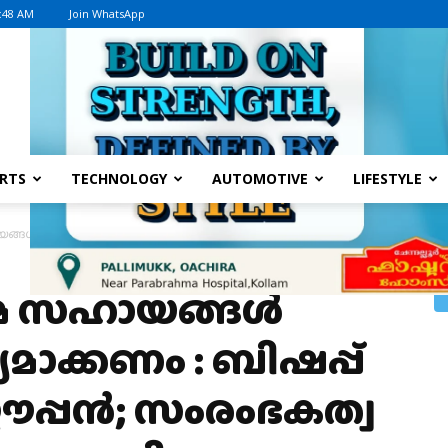
0:48 AM
Join WhatsApp
Advertisement
RTS
TECHNOLOGY
AUTOMOTIVE
LIFESTYLE
ായങ്ങൾ യഥാസമയം ലഭ്യമാക്കണം : ബിഷപ്പ് ഡോ. ജോർജ് ഈപ്പൻ; സംരംഭകത്വ പ
ഷേമ സഹായങ്ങൾ
ാക്കണം : ബിഷപ്പ്
പ്പൻ; സംരംഭകത്വ