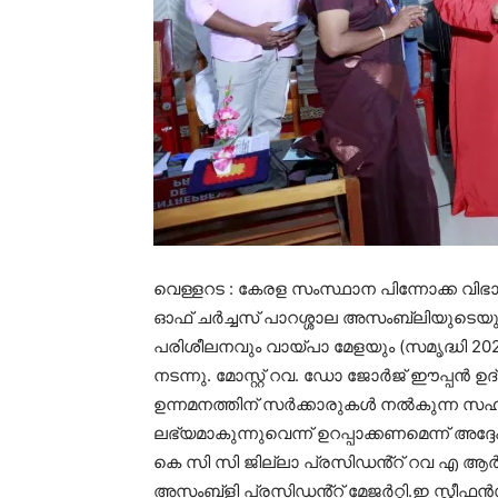
വെള്ളറട : കേരള സംസ്ഥാന പിന്നോക്ക 
ഓഫ് ചർച്ചസ് പാറശ്ശാല അസംബ്ലിയുടെയു
പരിശീലനവും വായ്പാ മേളയും (സമൃദ്ധി 2
നടന്നു. മോസ്റ്റ് റവ. ഡോ ജോർജ് ഈപ്പൻ 
ഉന്നമനത്തിന് സർക്കാരുകൾ നൽകുന്ന സ
ലഭ്യമാകുന്നുവെന്ന് ഉറപ്പാക്കണമെന്ന് അദ്
കെ സി സി ജില്ലാ പ്രസിഡൻ്റ് റവ എ 
അസംബ്ളി പ്രസിഡൻ്റ് മേജർറ്റി.ഇ സ്റ്