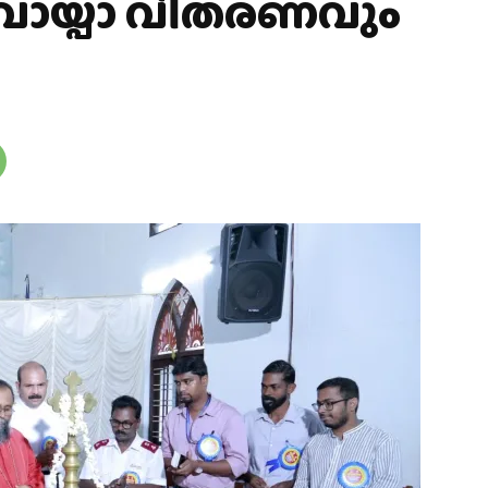
വായ്പാ വിതരണവും