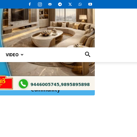
VIDEO
രിശീലനവും,...
Click Here to
Join
WhatsApp
Community