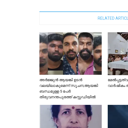
RELATED ARTIC
അർജ്ജുൻ ആയങ്കി ഉടൻ
മേൽപ്പട്ടത
വലയിലാകുമെന്ന് സൂചന;ആയങ്കി
വാർഷികം 
ബന്ധമുള്ള 5 പേർ
തിരുവനന്തപുരത്ത് കസ്റ്റഡിയിൽ