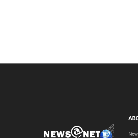
AB
News