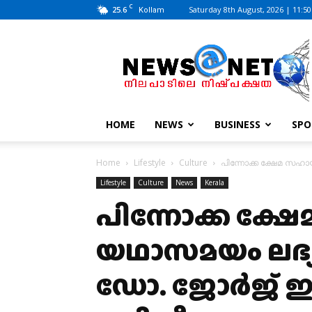
C
25.6
Saturday 8th August, 2026 | 11:5
Kollam
News@Net
|
www.newsatnet.com
HOME
NEWS
BUSINESS
SPO
Home
Lifestyle
Culture
പിന്നോക്ക ക്ഷേമ സഹ
Lifestyle
Culture
News
Kerala
പിന്നോക്ക ക്
യഥാസമയം ലഭ്യമ
ഡോ. ജോർജ് ഈ