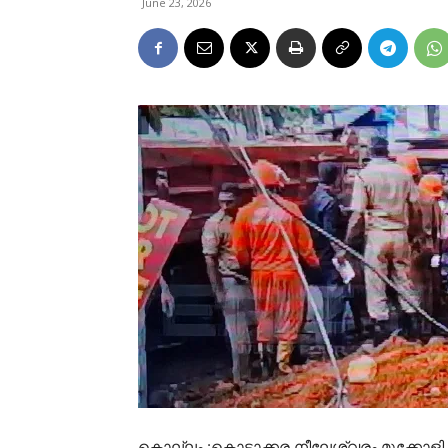
June 23, 2026
കൊല്ലം :കൊട്ടാക്കര നീലേശ്വരം മുക്കോളി മുക