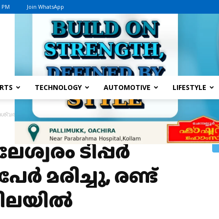
6 PM
Join WhatsApp
Advertisement
RTS
TECHNOLOGY
AUTOMOTIVE
LIFESTYLE
ശ്വരം ടിപ്പർ അപകടം :മൂന്ന് പേർ മരിച്ചു, രണ്ട് പേർ ഗുരുതര നിലയിൽ
േശ്വരം ടിപ്പർ
േർ മരിച്ചു, രണ്ട്
നിലയിൽ