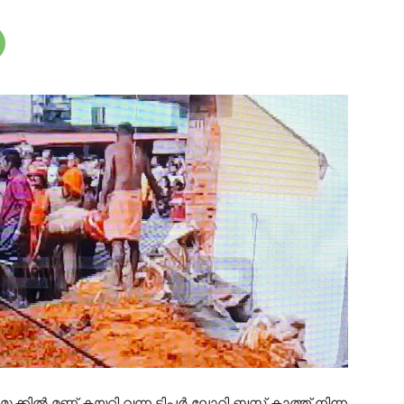
്കിൽ മണ്ണ് കയറ്റി വന്ന ടിപ്പർ ലോറി ബസ് കാത്ത് നിന്ന