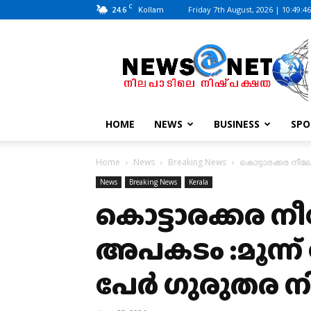
C
24.6
Friday 7th August, 2026 | 10:49:4
Kollam
News@Net
|
www.newsatnet.com
HOME
NEWS
BUSINESS
SPO
Home
News
Breaking News
കൊട്ടാരക്കര നീലേ
News
Breaking News
Kerala
കൊട്ടാരക്കര നീല
അപകടം :മൂന്ന് പ
പേർ ഗുരുതര 