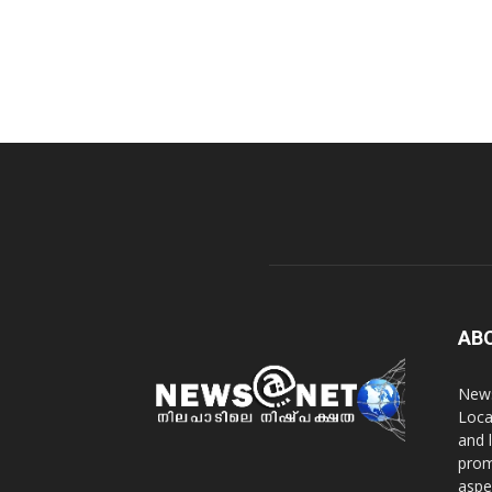
AB
News
Loca
and 
prom
aspe