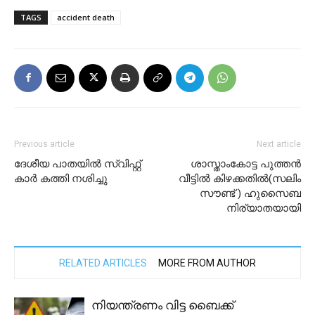
TAGS
accident death
Previous article
Next article
ദേശീയ പാതയിൽ സ്വിഫ്റ്റ്
ശാസ്താംകോട്ട പുത്തൻ
കാർ കത്തി നശിച്ചു
വീട്ടിൽ കിഴക്കതിൽ(സലിം
സൗണ്ട് ) ഹുസൈബ
നിര്യാതയായി
RELATED ARTICLES
MORE FROM AUTHOR
നിയന്ത്രണം വിട്ട ബൈക്ക്