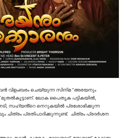
ീവൻ വിളംബരം ചെയ്യുന്ന സിനിമ “അരയനും
് മുതൽകൂട്ടാണ്. ലോക പൈതൃക പട്ടികയിൽ,
 നേടി, സഹ്യൻ്റെ നെറുകയിൽ പ്രശോഭിക്കുന്ന
ചിത്രം പ്രതിപാദിക്കുന്നുണ്ട്. ചിത്രം പ്രദർശന
ുംമൂടൻ, കുമരകം രഘുനാഥ്, മനുരാജ്, കോട്ടയം