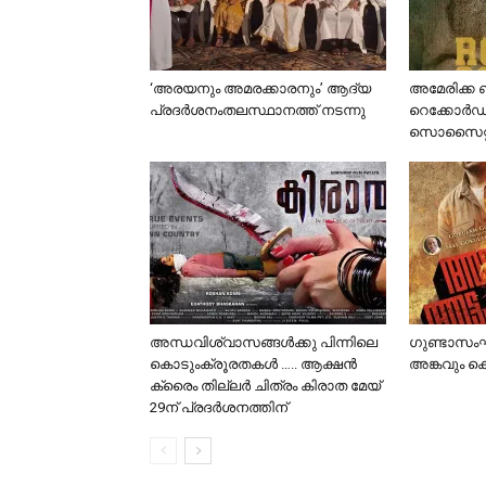
‘അരയനും അമരക്കാരനും’ ആദ്യ
അമേരിക്ക 
പ്രദർശനംതലസ്ഥാനത്ത് നടന്നു
റെക്കോർഡ
സൊസൈറ്റി,
അന്ധവിശ്വാസങ്ങൾക്കു പിന്നിലെ
ഗുണ്ടാസംഘ
കൊടുംക്രൂരതകൾ ….. ആക്ഷൻ
അങ്കവും 
ക്രൈം തില്ലർ ചിത്രം കിരാത മേയ്
29ന് പ്രദർശനത്തിന്