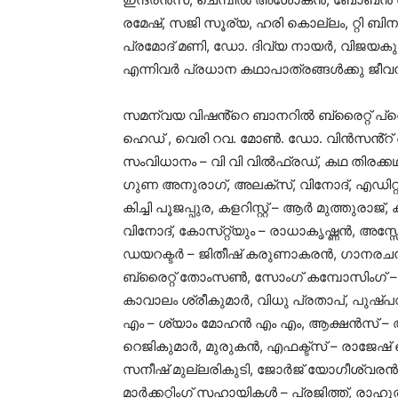
രമേഷ്, സജി സൂര്യ, ഹരി കൊല്ലം, റ്റി ബ
പ്രമോദ് മണി, ഡോ. ദിവ്യ നായർ, വിജയകുമ
എന്നിവർ പ്രധാന കഥാപാത്രങ്ങൾക്കു ജീവ
സമന്വയ വിഷൻ്റെ ബാനറിൽ ബ്രൈറ്റ് പ്രൊഡക്
ഹെഡ് , വെരി റവ. മോൺ. ഡോ. വിൻസൻ്റ് ക
സംവിധാനം – വി വി വിൽഫ്രഡ്, കഥ തിരക
ഗുണ അനുരാഗ്, അലക്സ്, വിനോദ്, എഡിറ
കിച്ചി പൂജപ്പുര, കളറിസ്റ്റ് – ആർ മുത്തുരാ
വിനോദ്, കോസ്‌റ്റ്യും – രാധാകൃഷ്ണൻ, അസ
ഡയറക്ടർ – ജിതീഷ് കരുണാകരൻ, ഗാനരചന 
ബ്രൈറ്റ് തോംസൺ, സോംഗ് കമ്പോസിംഗ് – 
കാവാലം ശ്രീകുമാർ, വിധു പ്രതാപ്, പുഷ
എം – ശ്യാം മോഹൻ എം എം, ആക്ഷൻസ് – അഷ
റെജികുമാർ, മുരുകൻ, എഫക്ട്സ് – രാജ
സനീഷ് മുല്ലരികുടി, ജോർജ് യോഗീശ്വരൻ, പ
മാർക്കറ്റിംഗ് സഹായികൾ – പ്രജിത്ത്, രാ