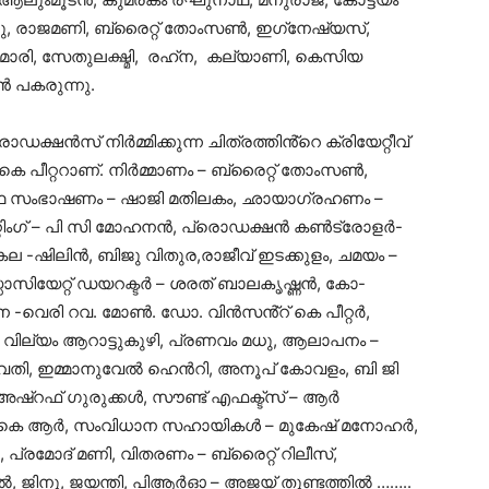
ിനു, രാജമണി, ബ്രൈറ്റ് തോംസൺ, ഇഗ്‌നേഷ്യസ്,
ാരി, സേതുലക്ഷ്മി, രഹ്‌ന, കല്യാണി, കെസിയ
ൻ പകരുന്നു.
ഷൻസ് നിർമ്മിക്കുന്ന ചിത്രത്തിൻ്റെ ക്രിയേറ്റീവ്
െ പീറ്ററാണ്. നിർമ്മാണം – ബ്രൈറ്റ് തോംസൺ,
്കഥ സംഭാഷണം – ഷാജി മതിലകം, ഛായാഗ്രഹണം –
്റിംഗ് – പി സി മോഹനൻ, പ്രൊഡക്ഷൻ കൺട്രോളർ-
ജ്, കല -ഷിലിൻ, ബിജു വിതുര,രാജീവ് ഇടക്കുളം, ചമയം –
്സോസിയേറ്റ് ഡയറക്ടർ – ശരത് ബാലകൃഷ്ണൻ, കോ-
-വെരി റവ. മോൺ. ഡോ. വിൻസൻ്റ് കെ പീറ്റർ,
വില്യം ആറാട്ടുകുഴി, പ്രണവം മധു, ആലാപനം –
്പവതി, ഇമ്മാനുവേൽ ഹെൻറി, അനൂപ് കോവളം, ബി ജി
്‌റഫ് ഗുരുക്കൾ, സൗണ്ട് എഫക്ട്‌സ് – ആർ
േഷ് കെ ആർ, സംവിധാന സഹായികൾ – മുകേഷ് മനോഹർ,
്രമോദ് മണി, വിതരണം – ബ്രൈറ്റ് റിലീസ്,
ഹുൽ, ജിനു, ജയന്തി, പിആർഓ – അജയ് തുണ്ടത്തിൽ ……..