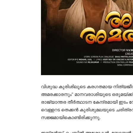
വിശുദ്ധ കുരിശിലൂടെ കരഗതമായ നിത്യജ
അമരക്കാരനും” മാനവരാശിയുടെ ഒരുമയ്ക്ക
രാജ്യാന്തര തീർത്ഥാടന കേന്ദ്രമായി ഇടം
വെള്ളറട തെക്കൻ കുരിശുമലയുടെ ചരിത്രവും 
സജ്ജമായികൊണ്ടിരിക്കുന്നു.
ഇന്ദ്രൻസ്, ചെമ്പിൽ അശോകൻ, ബോബൻ ആല