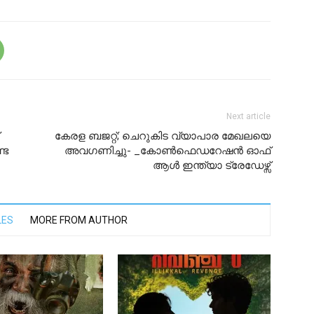
Next article
കേരള ബജറ്റ്; ചെറുകിട വ്യാപാര മേഖലയെ
െ​
അവഗണിച്ചു- _കോൺഫെഡറേഷൻ ഓഫ്
ആൾ ഇന്ത്യാ ട്രേഡേഴ്സ്
LES
MORE FROM AUTHOR