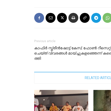
Previous article
കാ​ഫി​ർ സ്ക്രീ​ൻ​ഷോ​ട്ട് കേ​സ്; ഫോ​ൺ റീ​സെ​റ്റ്
ചെ​യ്ത് വി​വ​ര​ങ്ങ​ൾ മാ​യ്ച്ചു​ക​ള​ഞ്ഞെ​ന്ന് ക​ണ്ട
ത്തി
RELATED ARTIC