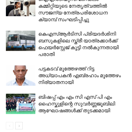
കമ്മിറ്റിയുടെ നേതൃത്വത്തിൽ
സൗജന്യ നേത്രപരിശോധന
ക്യാമ്പ് സംഘടിപ്പിച്ചു
കെഎസ്ആർടിസി പ്രിയദർശിനി
ബസുകളിലെ സ്ത്രീ യാത്രക്കാർക്ക്
ഫെയർസ്റ്റേജ് കൂട്ടി നൽകുന്നതായി
പരാതി
പട്ടകടവ് മൂത്തേഴത്ത് റിട്ട
അധ്യാപകൻ എബ്രഹാം മൂത്തേഴം
നിര്യാതനായി
ബിഷപ്പ് എം എം സി എസ് പി എം
ഹൈസ്കൂളിന്റെ സുവർണ്ണജൂബിലി
ആഘോഷങ്ങൾക്ക് തുടക്കമായി