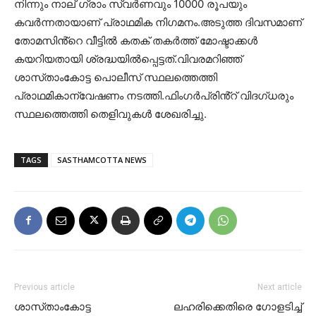
നിന്നും നാല് ഗ്രാം സ്വർണവും 10000 രൂപയും
കവർന്നതായാണ് പ്രാഥമിക നിഗമനം.അടുത്ത ദിവസമാണ്
തോമസിൻ്റെ വീട്ടിൽ കതക് തകർത്ത് മോഷ്ടാക്കൾ
കയറിയതായി ശ്രദ്ധയിൽപ്പെട്ടത്.വിവരമറിഞ്ഞ്
ശാസ്‌താംകോട്ട പൊലീസ് സ്ഥലത്തെത്തി
പ്രാഥമികാന്വേഷണം നടത്തി.ഫിംഗർപ്രിൻ്റ് വിദഗ്ധരും
സ്ഥലത്തെത്തി തെളിവുകൾ ശേഖരിച്ചു.
TAGS
SASTHAMCOTTA NEWS
Previous article
Next article
ശാസ്‌താംകോട്ട
ലഹരിക്കെതിരെ ഗോളടിച്ച്