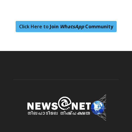
Click Here to
Join
WhatsApp
Community