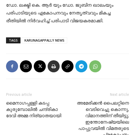
ഡോ. ലക്ഷ്മി കെ. ആർ യും ഡോ. ജുബിന ഖാലംയും
പരിപാടിയുടെ ഏകോപനവും നേതൃത്വവും മികച്ച
രീതിയിൽ നിർവഹിച്ച് പരിപാടി വിജയകരമാക്കി.
TAGS
KARUNAGAPPALLY NEWS
Previous article
Next article
മൈനാഗപ്പള്ളി കടപ്പ
അമേരിക്കൻ പൈലറ്റിനെ
കുരുമ്പോലിൽ ചന്ദ്രികാ
വെടിവെച്ചു കൊന്നു,
ദേവി അമ്മ നിര്യാതയായി
വിമാനത്തിന് തീയിട്ടു;
ഇന്തോനേഷ്യയിലെ
പാപ്പുവയിൽ വിമതരുടെ
പ്രകോപനം