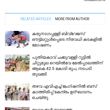
RELATED ARTICLES
MORE FROM AUTHOR
കരുനാഗപ്പള്ളി ബിവ്റേജസ്
ഔട്ട്ലറ്റുൾപ്പെടെ നിരവധി കടകളിൽ
മോഷണം
പുതിയകാവ് ചക്കുവള്ളി റൂട്ടിൽ
ചിറ്റുമൂല റെയിൽവേ മേൽപ്പാലത്തിന്
ആകെ 42.5 കോടി രൂപ, നടപടി
തുടങ്ങി
തഴവ എവിഎച്ച് ജംഗ്ഷനിൽ ബസ്
കാത്തിരിപ്പ് കേന്ദ്രം ഉദ്ഘാടനം
ചെയ്തു
യുവാക്കള്‍ നാളത്തെ