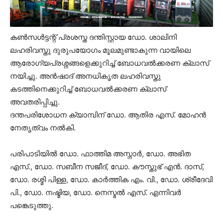
കൺസൾട്ടന്റ് പ്രശസ്ത ദന്തിസ്റ്റായ ഡോ. ശാലിനി
ലഹരിവസ്തു ദുരുപയോഗം മൂലമുണ്ടാകുന്ന വായിലെ
ആരോഗ്യപ്രശ്നങ്ങളെക്കുറിച്ച് ബോധവൽക്കരണ ക്ലാസ്
നയിച്ചു. അൻഷാദ് അനധികൃത ലഹരിവസ്തു
കടത്തിനെക്കുറിച്ച് ബോധവൽക്കരണ ക്ലാസ്
അവതരിപ്പിച്ചു.
ദന്തപരിശോധന ക്യാമ്പിന് ഡോ. ആതിര എസ്. മോഹൻ
നേതൃത്വം നൽകി.
പരിപാടിയിൽ ഡോ. ഫാത്തിമ അസ്നാർ, ഡോ. അഭിത
എസ്., ഡോ. സബീന സജീദ്, ഡോ. കൗസ്തുഭ് എൻ. ദാസ്,
ഡോ. രശ്മി പിള്ള, ഡോ. കാർത്തിക എം. വി., ഡോ. ശ്രീദേവി
പി., ഡോ. നഷ്മിയ, ഡോ. നെസ്മൽ എസ്. എന്നിവർ
പങ്കെടുത്തു.