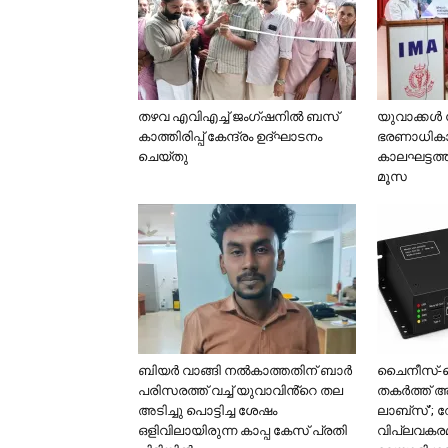
തഴവ എവിഎച്ച് ജംഗ്ഷനിൽ ബസ്
യുവാക്കള്‍
കാത്തിരിപ്പ് കേന്ദ്രം ഉദ്ഘാടനം
ഭരണാധികാ
ചെയ്തു
കാലഘട്ടത്
മൂസ
ബിയർ വാങ്ങി നൽകാത്തതിന് ബാർ
ചൈനീസ്-
പരിസരത്ത് വച്ച് യുവാവിൻ്റെ തല
തകർത്ത് അ
അടിച്ചു പൊട്ടിച്ച ശേഷം
ലാബ്സ്’; റ
ഒളിവിലായിരുന്ന കാപ്പ കേസ് പ്രതി
വിപ്ലവകരമ