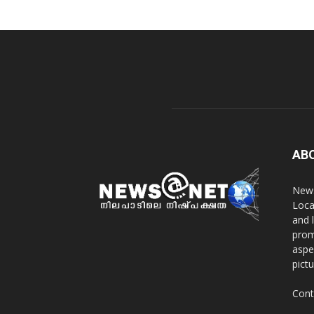
AB
News
Loca
and 
prom
aspe
pict
Cont