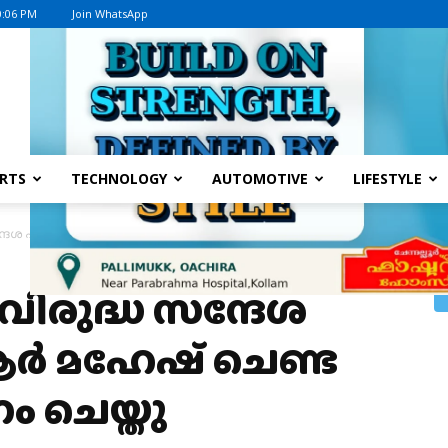
0:06 PM
Join WhatsApp
Advertisement
RTS
TECHNOLOGY
AUTOMOTIVE
LIFESTYLE
േശ പരിപാടി, സി ആർ മഹേഷ് ചെണ്ട കൊട്ടി ഉദ്ഘാടനം...
ിരുദ്ധ സന്ദേശ
ആർ മഹേഷ് ചെണ്ട
ം ചെയ്തു