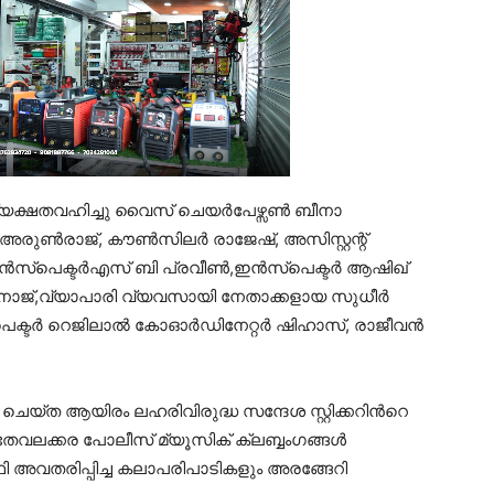
്ഷതവഹിച്ചു വൈസ് ചെയർപേഴ്സൺ ബീനാ
ൺരാജ്, കൗൺസിലർ രാജേഷ്, അസിസ്റ്റന്റ്
ഇൻസ്പെക്ടർഎസ് ബി പ്രവീൺ,ഇൻസ്‌പെക്ടർ ആഷിഖ്
റ് മനോജ്,വ്യാപാരി വ്യവസായി നേതാക്കളായ സുധീർ
ക്ടർ റെജിലാൽ കോഓർഡിനേറ്റർ ഷിഹാസ്, രാജീവൻ
ചെയ്ത ആയിരം ലഹരിവിരുദ്ധ സന്ദേശ സ്റ്റിക്കറിന്‍റെ
 തേവലക്കര പോലീസ് മ്യൂസിക് ക്ലബ്ബംഗങ്ങൾ
ഥി അവതരിപ്പിച്ച കലാപരിപാടികളും അരങ്ങേറി