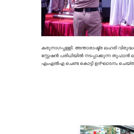
കരുനാഗപ്പള്ളി. അന്താരാഷ്ട്ര ലഹരി വിരുദ
സ്റ്റേഷൻ പരിധിയിൽ നടപ്പാക്കുന്ന തൂഫാ
എംഎൽഎ ചെണ്ട കൊട്ടി ഉദ്ഘാടനം ചെയ്ത