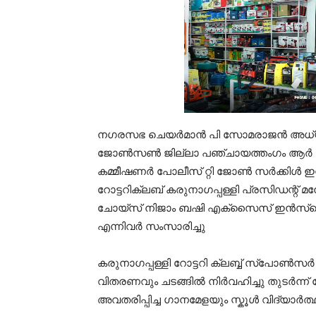
നഗരസഭ ചെയർമാൻ പി സോമരാജൻ അധ്യക
ജോൺസൺ ജില്ലാ പഞ്ചായത്തംഗം ആർ അരു
കമ്മീഷണർ പോലീസ് റ്റി ജോൺ സർക്കിൾ 
റോട്ടറിക്ലബ്‌ കരുനാഗപ്പള്ളി പ്രസിഡന്
ചോയ്സ് നിജാം ബഷി എക്സൈസ് ഇൻസ്പെ
എന്നിവർ സംസാരിച്ചു
കരുനാഗപ്പള്ളി റോട്ടറി ക്ലബ്ബ് സ്പോൺസർ 
വിതരണവും ചടങ്ങിൽ നിർവഹിച്ചു തുടർന്ന്
അവതരിപ്പിച്ച ഗാനമേളയും സ്കൂൾ വിദ്യാർത്