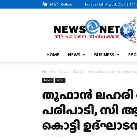
C
24.5
Thursday 6th August, 2026 | 11:1
Kollam
News@Net
|
www.newsatnet.com
HOME
NEWS
BUSINESS
SPO
Home
News
Local
തൂഫാൻ ലഹരി വിരുദ്ധ സന്ദ
News
Local
തൂഫാൻ ലഹരി വ
പരിപാടി, സി 
കൊട്ടി ഉദ്ഘാടന