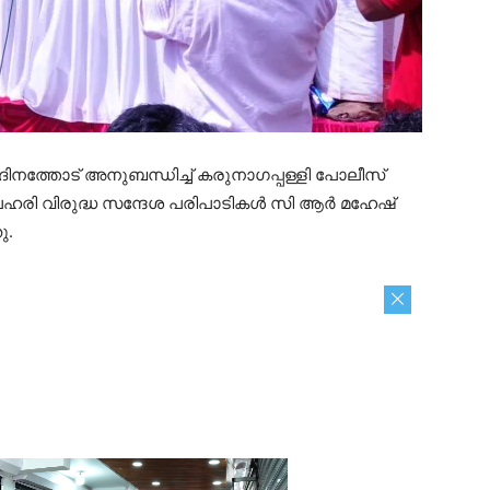
്ധദിനത്തോട് അനുബന്ധിച്ച് കരുനാഗപ്പള്ളി പോലീസ്
ൻ ലഹരി വിരുദ്ധ സന്ദേശ പരിപാടികൾ സി ആർ മഹേഷ്
ു.