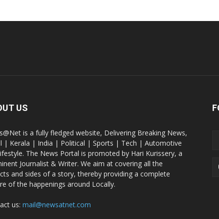
OUT US
F
@Net is a fully fledged website, Delivering Breaking News,
l | Kerala | India | Political | Sports | Tech | Automotive
lifestyle. The News Portal is promoted by Hari Kurissery, a
inent Journalist & Writer. We aim at covering all the
cts and sides of a story, thereby providing a complete
ure of the happenings around Locally.
act us:
mail@newsatnet.com