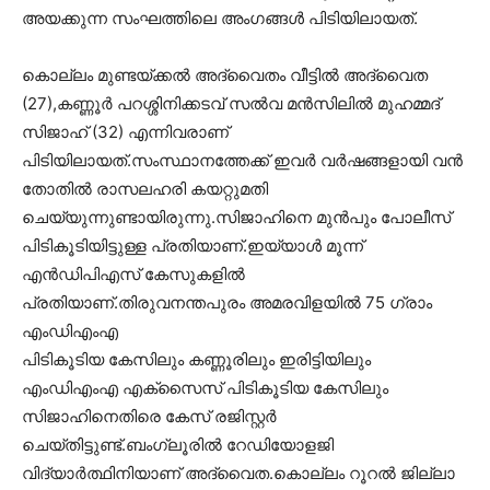
അയക്കുന്ന സംഘത്തിലെ അംഗങ്ങൾ പിടിയിലായത്.
കൊല്ലം മുണ്ടയ്ക്കൽ അദ്വൈതം വീട്ടിൽ അദ്വൈത
(27),കണ്ണൂർ പറശ്ശിനിക്കടവ് സൽവ മൻസിലിൽ മുഹമ്മദ്
സിജാഹ് (32) എന്നിവരാണ്
പിടിയിലായത്.സംസ്ഥാനത്തേക്ക് ഇവർ വർഷങ്ങളായി വൻ
തോതിൽ രാസലഹരി കയറ്റുമതി
ചെയ്യുന്നുണ്ടായിരുന്നു.സിജാഹിനെ മുൻപും പോലീസ്
പിടികൂടിയിട്ടുള്ള പ്രതിയാണ്.ഇയ്യാൾ മൂന്ന്
എൻഡിപിഎസ് കേസുകളിൽ
പ്രതിയാണ്.തിരുവനന്തപുരം അമരവിളയിൽ 75 ഗ്രാം
എംഡിഎംഎ
പിടികൂടിയ കേസിലും കണ്ണൂരിലും ഇരിട്ടിയിലും
എംഡിഎംഎ എക്സൈസ് പിടികൂടിയ കേസിലും
സിജാഹിനെതിരെ കേസ് രജിസ്റ്റർ
ചെയ്തിട്ടുണ്ട്.ബംഗ്ലൂരിൽ റേഡിയോളജി
വിദ്യാർത്ഥിനിയാണ് അദ്വൈത.കൊല്ലം റൂറൽ ജില്ലാ