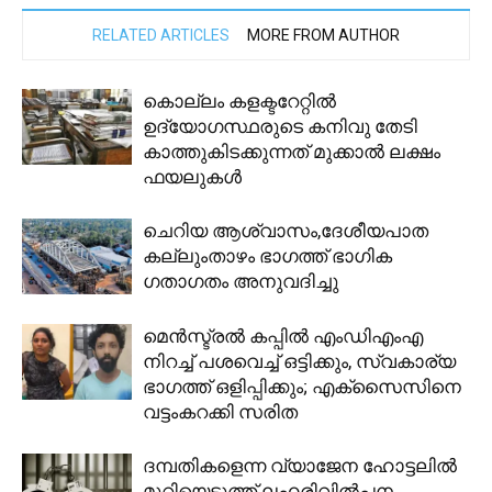
RELATED ARTICLES
MORE FROM AUTHOR
കൊല്ലം കളക്ടറേറ്റിൽ
ഉദ്യോഗസ്ഥരുടെ കനിവു തേടി
കാത്തുകിടക്കുന്നത് മുക്കാൽ ലക്ഷം
ഫയലുകൾ
ചെറിയ ആശ്വാസം,ദേശീയപാത
കല്ലുംതാഴം ഭാഗത്ത് ഭാഗിക
ഗതാഗതം അനുവദിച്ചു
മെന്‍സ്ട്രല്‍ കപ്പില്‍ എംഡിഎംഎ
നിറച്ച് പശവെച്ച് ഒട്ടിക്കും, സ്വകാര്യ
ഭാഗത്ത് ഒളിപ്പിക്കും; എക്‌സൈസിനെ
വട്ടംകറക്കി സരിത
ദമ്പതികളെന്ന വ്യാജേന ഹോട്ടലില്‍
മുറിയെടുത്ത് ലഹരിവില്‍പന,