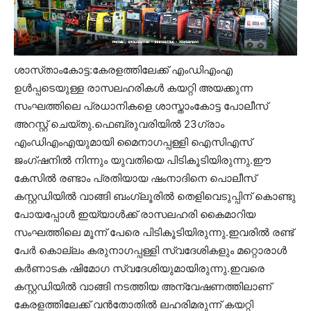
ശാസ്‌താംകോട്ട:കേരളത്തിലേക്ക് എംഡിഎംഎ
ഉൾപ്പടെയുള്ള രാസലഹരികൾ കയറ്റി അയക്കുന്ന
സംഘത്തിലെ പ്രധാനികളെ ശാസ്താംകോട്ട പോലീസ്
അറസ്റ്റ് ചെയ്തു.ഫെബ്രുവരിയിൽ 23ഗ്രാം
എംഡിഎംഎയുമായി മൈനാഗപ്പള്ളി ഐസിഎസ്
ജംഗ്ഷനിൽ നിന്നും യുവതിയെ പിടികൂടിയിരുന്നു.ഈ
കേസിൽ രണ്ടാം പ്രതിയായ ഷംനാദിനെ പൊലീസ്
കസ്റ്റഡിയിൽ വാങ്ങി ബംഗ്ലൂരിൽ തെളിവെടുപ്പിന് കൊണ്ടു
പോയപ്പോൾ ഇയ്യാൾക്ക് രാസലഹരി കൈമാറിയ
സംഘത്തിലെ മൂന്ന് പേരെ പിടികൂടിയിരുന്നു.ഇവരിൽ രണ്ട്
പേർ കൊല്ലം കരുനാഗപ്പള്ളി സ്വദേശികളും മറ്റൊരാൾ
കർണാടക ഷിമോഗ സ്വദേശിയുമായിരുന്നു.ഇവരെ
കസ്റ്റഡിയിൽ വാങ്ങി നടത്തിയ അന്വേഷണത്തിലാണ്
കേരളത്തിലേക്ക് വൻതോതിൽ ലഹരിമരുന്ന് കയറ്റി