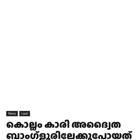
News
Local
കൊല്ലം കാരി അദ്വൈത
ബാംഗ്ളൂരിലേക്കുപോയത്