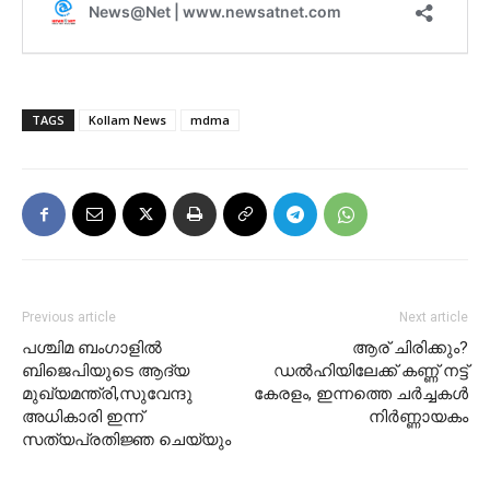
TAGS
Kollam News
mdma
Previous article
Next article
പശ്ചിമ ബംഗാളില്‍
ആര് ചിരിക്കും?
ബിജെപിയുടെ ആദ്യ
ഡൽഹിയിലേക്ക് കണ്ണ് നട്ട്
മുഖ്യമന്ത്രി,സുവേന്ദു
കേരളം, ഇന്നത്തെ ചർച്ചകൾ
അധികാരി ഇന്ന്
നിർണ്ണായകം
സത്യപ്രതിജ്ഞ ചെയ്യും