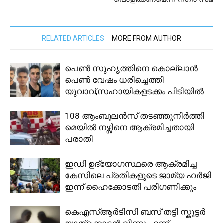
RELATED ARTICLES
MORE FROM AUTHOR
പെൺ സുഹൃത്തിനെ കൊല്ലാൻ
പെൺ വേഷം ധരിച്ചെത്തി
യുവാവ്,സഹായികളടക്കം പിടിയില്‍
108 ആംബുലൻസ് തടഞ്ഞുനിർത്തി
മെയിൽ നഴ്സിനെ ആക്രമിച്ചതായി
പരാതി
ഇഡി ഉദ്യോഗസ്ഥരെ ആക്രമിച്ച
കേസിലെ പ്രതികളുടെ ജാമ്യ ഹർജി
ഇന്ന് ഹൈക്കോടതി പരിഗണിക്കും
കെഎസ്ആർടിസി ബസ് തട്ടി സ്കൂട്ടർ
യാത്രക്കാരൻ വീണു എന്ന്