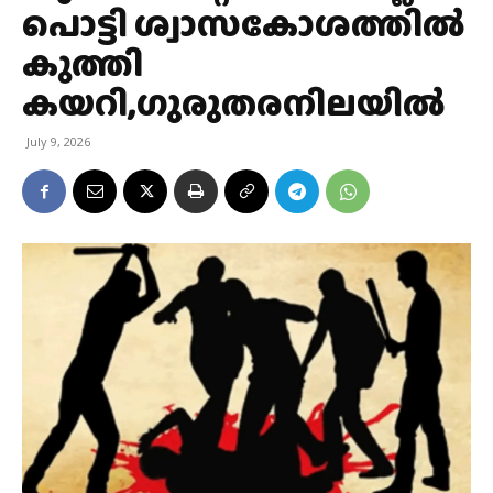
പൊട്ടി ശ്വാസകോശത്തിൽ
കുത്തി
കയറി,ഗുരുതരനിലയില്‍
July 9, 2026