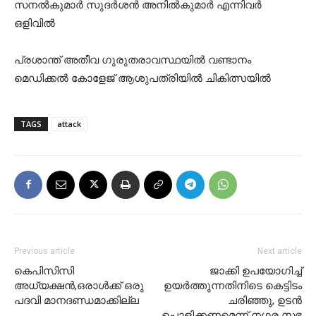
സനൽകുമാർ സുദർശൻ അനിൽകുമാർ എന്നിവർ
ഒളിവിൽ
പ്രശാന്ത് അതീവ ഗുരുതരാവസ്ഥയിൽ വണ്ടാനം
മെഡിക്കൽ കോളേജ് ആശുപത്രിയിൽ ചികിത്സയിൽ
TAGS
attack
Previous article
Next article
കെപിസിസി
ജാക്കി ഉപയോഗിച്ച്
അധ്യക്ഷൻ,ഒരാൾക്ക് ഒരു
ഉയർത്തുന്നതിനിടെ കെട്ടിടം
പദവി മാനദണ്ഡമാക്കില്ല
ചരിഞ്ഞു, ഉടൻ
പൊളിക്കണമെന്ന് നഗര സഭ