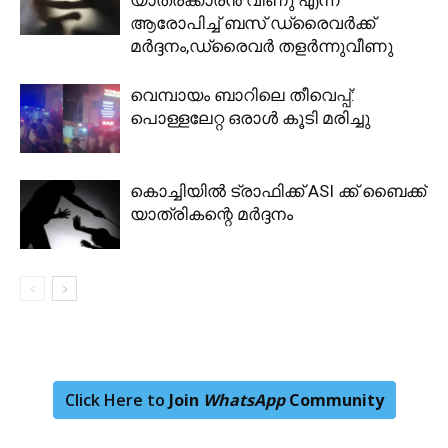
ആരോപിച്ച് ബസ് ഡ്രൈവർക്ക്
മർദ്ദനം,ഡ്രൈവര്‍ തളര്‍ന്നുവീണു
വെമ്പായം ബാറിലെ തീവെപ്പ്:
പൊള്ളലേറ്റ ഒരാൾ കൂടി മരിച്ചു
കൊച്ചിയിൽ ട്രാഫിക്ക് ASI ക്ക് ബൈക്ക്
യാത്രികന്റെ മർദ്ദനം
Click Here to
Join
WhatsApp
Community