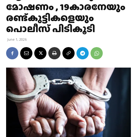
മോഷണം , 19കാരനേയും
രണ്ട്കുട്ടികളെയും
പൊലീസ് പിടികൂടി
June 1, 2026