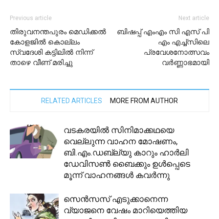
Previous article
Next article
തിരുവനന്തപുരം മെഡിക്കല്‍
ബിഷപ്പ് എംഎം സി എസ് പി
കോളജില്‍ കൊല്ലം
എം എച്ച്സിലെ
സ്വദേശി കട്ടിലില്‍ നിന്ന്
പ്രവേശനോത്സവം
താഴെ വീണ് മരിച്ചു
വർണ്ണാഭമായി
RELATED ARTICLES
MORE FROM AUTHOR
വടകരയിൽ സിനിമാക്കഥയെ
വെല്ലുന്ന വാഹന മോഷണം,
ബി.എം.ഡബ്ല്യു കാറും ഹാർലി
ഡേവിസൺ ബൈക്കും ഉൾപ്പെടെ
മൂന്ന് വാഹനങ്ങൾ കവർന്നു
സെന്‍സസ് എടുക്കാനെന്ന
വ്യാജനെ വേഷം മാറിയെത്തിയ