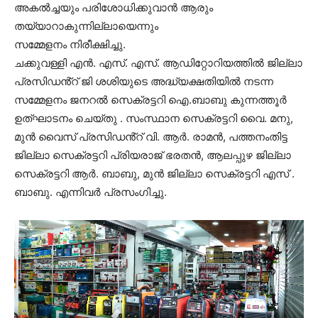
അകൽച്ചയും പരിശോധിക്കുവാൻ ആരും
തയ്യാറാകുന്നില്ലായെന്നും
സമ്മേളനം നിരീക്ഷിച്ചു.
ചക്കുവള്ളി എൻ. എസ്. എസ്. ആഡിറ്റോറിയത്തിൽ ജില്ലാ
പ്രസിഡൻ്റ് ജി ശശിയുടെ അദ്ധ്യക്ഷതിയിൽ നടന്ന
സമ്മേളനം ജനറൽ സെക്രട്ടറി ഐ.ബാബു കുന്നത്തൂർ
ഉത്ഘാടനം ചെയ്തു . സംസ്ഥാന സെക്രട്ടറി വൈ. മനു,
മുൻ വൈസ് പ്രസിഡൻ്റ് വി. ആർ. രാമൻ, പത്തനംതിട്ട
ജില്ലാ സെക്രട്ടറി പ്രിയരാജ് ഭരതൻ, ആലപ്പുഴ ജില്ലാ
സെക്രട്ടറി ആർ. ബാബു, മുൻ ജില്ലാ സെക്രട്ടറി എസ് .
ബാബു. എന്നിവർ പ്രസംഗിച്ചു.