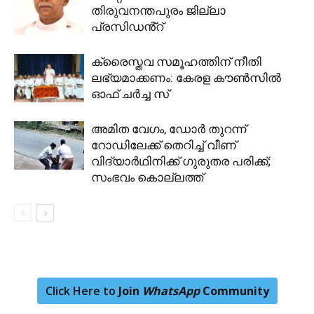
തിരുവനന്തപുരം ജില്ലാ
പ്രസിഡൻ്റ്
ക്രൈസ്തവ സമൂഹത്തിന് നീതി
ലഭ്യമാക്കണം: കേരള കൗൺസിൽ
ഓഫ് ചർച്ച സ്
അമിത വേഗം, ഡോർ തുറന്ന്
റോഡിലേക്ക് തെറിച്ച് വീണ്
വിദ്യാർഥിനിക്ക് ഗുരുതര പരിക്ക്;
സംഭവം കൊല്ലത്ത്
Click Here to
Join
WhatsApp
Community