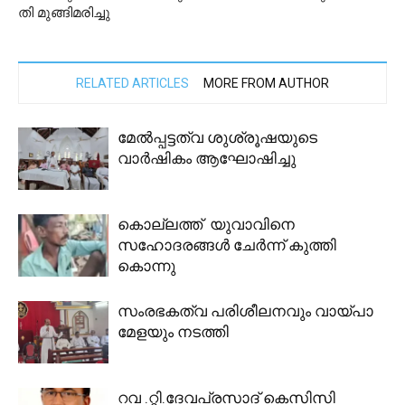
തി മുങ്ങിമരിച്ചു
RELATED ARTICLES
MORE FROM AUTHOR
മേൽപ്പട്ടത്വ ശുശ്രൂഷയുടെ
വാർഷികം ആഘോഷിച്ചു
കൊല്ലത്ത് യുവാവിനെ
സഹോദരങ്ങൾ ചേർന്ന് കുത്തി
കൊന്നു
സംരഭകത്വ പരിശീലനവും വായ്പാ
മേളയും നടത്തി
റവ .റ്റി.ദേവപ്രസാദ് കെസിസി