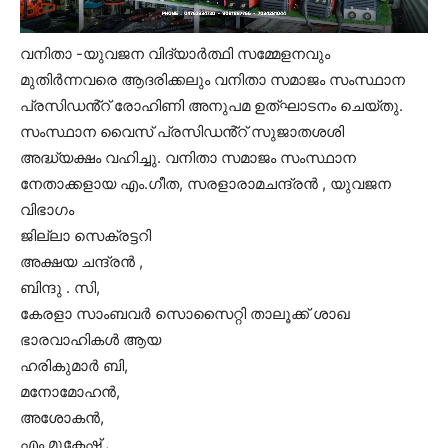
വനിതാ -യുവജന വിദ്യാർത്ഥി സമ്മേളനവും
മുതിർന്നവരെ ആദരിക്കലും വനിതാ സമാജം സംസ്ഥാന
പ്രസിഡൻ്റ് രോഹിണി അനുപമ ഉത്ഘാടനം ചെയ്തു.
സംസ്ഥാന വൈസ് പ്രസിഡൻ്റ് സുജാതശശി
അദ്ധ്യക്ഷം വഹിച്ചു. വനിതാ സമാജം സംസ്ഥാന
നേതാക്കളായ എം.ഗീത, സരളാരാമചന്ദ്രൻ , യുവജന
വിഭാഗം
ജില്ലാ സെക്രട്ടറി
അക്ഷയ ചന്ദ്രൻ ,
ബിന്ദു . സി,
കേരളാ സാംബവർ സൊസൈറ്റി താലൂക്ക് ശാഖ
ഭാരവാഹികൾ ആയ
ഹരികുമാർ ബി,
മനോമോഹൻ,
അശോകൻ,
എം മുകേഷ് ,