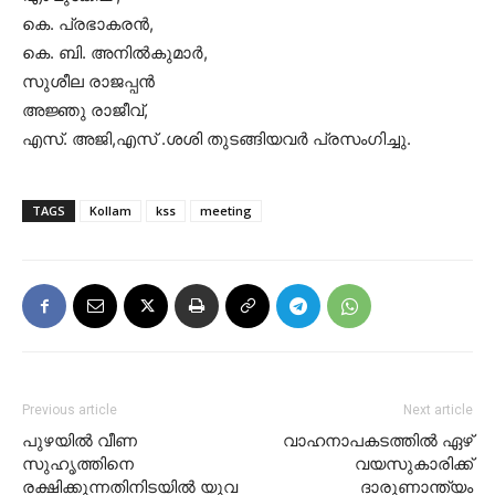
കെ. പ്രഭാകരൻ,
കെ. ബി. അനിൽകുമാർ,
സുശീല രാജപ്പൻ
അജ്ഞു രാജീവ്,
എസ്. അജി,എസ് .ശശി തുടങ്ങിയവർ പ്രസംഗിച്ചു.
TAGS
Kollam
kss
meeting
Previous article
Next article
പുഴയിൽ വീണ
വാഹനാപകടത്തിൽ ഏഴ്
സുഹൃത്തിനെ
വയസുകാരിക്ക്
രക്ഷിക്കുന്നതിനിടയിൽ യുവ
ദാരുണാന്ത്യം