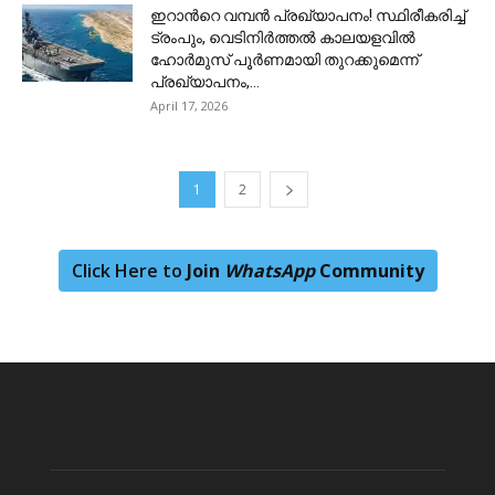
ഇറാന്‍റെ വമ്പൻ പ്രഖ്യാപനം! സ്ഥിരീകരിച്ച്
ട്രംപും, വെടിനിർത്തൽ കാലയളവിൽ
ഹോർമുസ് പൂർണമായി തുറക്കുമെന്ന്
പ്രഖ്യാപനം,...
April 17, 2026
1
2
Click Here to
Join
WhatsApp
Community