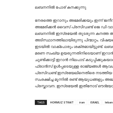
ലബനനിൽ പോര് കനക്കുന്നു
നേരത്തെ ഇറാനും അമേരിക്കയും ഇന്ന് ജനീവയി
അമേരിക്കൻ വൈസ് പ്രസിഡണ്ട് ജെ ഡി വാൻസ
ലബനനിൽ ഇസ്രയേൽ തുടരുന്ന കനത്ത ആക
അടിസ്ഥാനത്തിലായിരുന്നു പിന്മാറ്റം. വി
ഇടയിൽ വാക്പോരും ശക്തമായിട്ടുണ്ട്. 
മരണ സംഖ്യ ഉയരുന്നതിനിടെയാണ് ഇറാൻ,
ചൂണ്ടിക്കാട്ടി ഇറാൻ നിലപാട് കടുപ്പിക്
ഫ്രാൻസ് ഉൾപ്പടെയുള്ള രാജ്യങ്ങൾ ആവശ്യപ
പ്രസിഡണ്ട് ഇസ്രയേലിനെതിരെ നടത്തി
സംരക്ഷിച്ച മൂന്നിൽ രണ്ട് ആയുധങ്ങളും അ
പ്രസ്താവന. ഇസ്രയേൽ ഇതിനോട് ഔദ്യോഗികമ
TAGS
HORMUZ STRAIT
iran
ISRAEL
leban