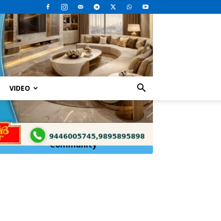
VIDEO
ോപനം ലബനനിലെ ഇസ്രയേൽ...
Click Here to
Join
WhatsApp
Community