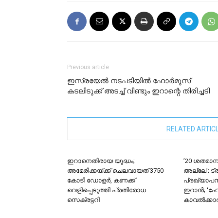
Previous article
ഇസ്രയേല്‍ നടപടിയില്‍ ഹോര്‍മുസ്
കടലിടുക്ക് അടച്ച് വീണ്ടും ഇറാന്റെ തിരിച്ചടി
RELATED ARTIC
ഇറാനെതിരായ യുദ്ധം;
’20 ശതമാനം
അമേരിക്കയ്ക്ക് ചെലവായത് 3750
അല്ലേ’; ട്ര
കോടി ഡോളർ, കണക്ക്
പ്രഖ്യാപനത
വെളിപ്പെടുത്തി പ്രതിരോധ
ഇറാൻ; ‘ഹ
സെക്രട്ടറി
കാവൽക്കാ