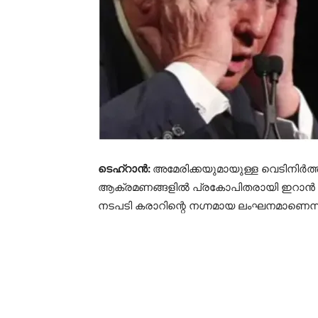
ടെഹ്റാൻ:
അമേരിക്കയുമായുള്ള വെടിനിർ
ആക്രമണങ്ങളിൽ പ്രകോപിതരായി ഇറാൻ ഹോർമ
നടപടി കരാറിന്റെ നഗ്നമായ ലംഘനമാണെന്ന