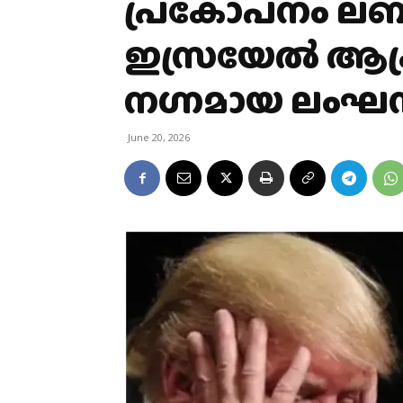
പ്രകോപനം ല
ഇസ്രയേൽ ആക്ര
നഗ്നമായ ലംഘന
June 20, 2026