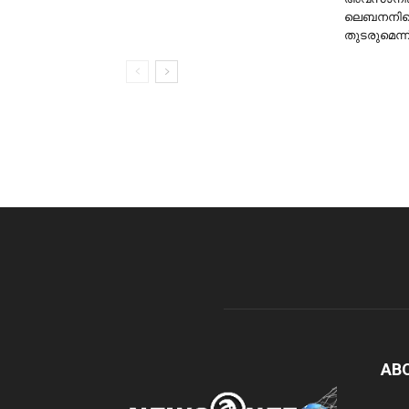
ലെബനനില
തുടരുമെന്ന്.
AB