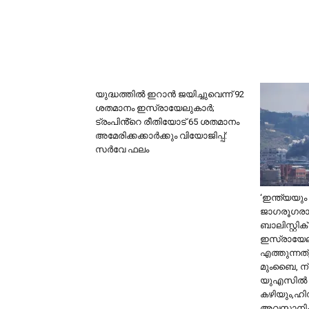
യുദ്ധത്തിൽ ഇറാൻ ജയിച്ചുവെന്ന് 92
ശതമാനം ഇസ്രായേലുകാർ;
ട്രംപിൻ്റെ രീതിയോട് 65 ശതമാനം
അമേരിക്കക്കാർക്കും വിയോജിപ്പ്:
സർവേ ഫലം
‘ഇന്ത്യയു
ജാഗരൂഗരായ
ബാലിസ്റ്റി
ഇസ്രായേലി
എത്തുന്നത്,
മുംബൈ, ന്
യുഎസില്‍ 
കഴിയും,ഹി
അവസാനിക്