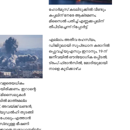
ഹോർമുസ് കടലിടുക്കിൽ വീണ്ടും
കപ്പലിന് നേരേ ആക്രമണം;
മിസൈൽ പതിച്ച് എണ്ണക്കപ്പലിന്
തീപിടിച്ചെന്ന് റിപ്പോർട്ട്
എല്ലാം അതീവ രഹസ്യം,
ഡിജിറ്റലായി സുപ്രധാന കരാറിൽ
ഒപ്പുവച്ച് യുഎസും ഇറാനും, 19 ന്
ജനീവയിൽ ഔദ്യോഗിക ഒപ്പിടൽ;
ട്രംപ് ഫ്രാൻസിൽ, മോദിയുമായി
നാളെ കൂടിക്കാഴ്ച
ം വളരെയധികം
ിരിക്കണം. ഇറാന്റെ
ക് മിസൈലുകള്‍
ല്‍ മാത്രമല്ല
 അവയ്ക്ക് ലണ്ടന്‍,
യൂഡല്‍ഹി തുടങ്ങി
പോലും എത്താന്‍
സ്ബുള്ള ഭീഷണി
കാതെ സമാധാനമില്ല;