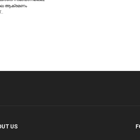
െ ആക്രമണം
..
OUT US
F