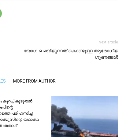
Next article
യോ​ഗ ചെയ്യുന്നത് കൊണ്ടുള്ള ആരോ​ഗ്യ​
ഗുണങ്ങൾ
LES
MORE FROM AUTHOR
 കുറച്ച് കൂടുതൽ
ംപിന്റെ
്തെ പരി​ഹസിച്ച്
ോർമുസിന്റെ യഥാർഥ
ർ ഞങ്ങൾ’