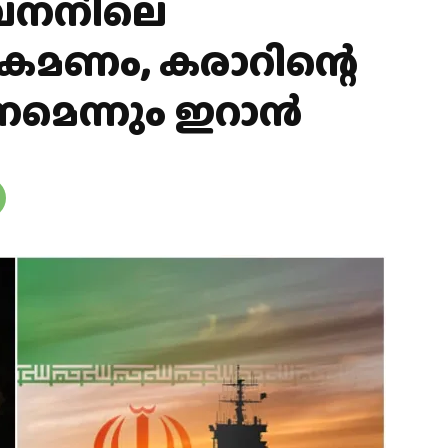
ബനനിലെ
മണം, കരാറിന്റെ
മെന്നും ഇറാൻ