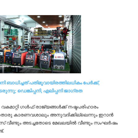
നി ബാധിച്ചത് പതിമൂവായിരത്തിലധികം പേർക്ക്,
നു; ഡെങ്കിപ്പനി, എലിപ്പനി ജാഗ്രത
ൾ വകമാറ്റി ഗൾഫ് രാജ്യങ്ങൾക്ക് നഷ്ടപരിഹാരം
യാതൊരു കാരണവശാലും അനുവദിക്കില്ലെന്നും ഇറാൻ
ർമുസ് വീണ്ടും അടച്ചതോടെ മേഖലയിൽ വീണ്ടും സംഘർഷം
്.